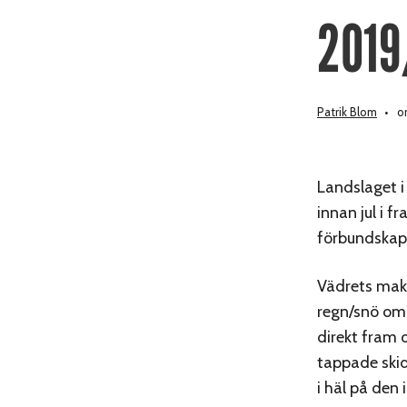
2019
Patrik Blom
on
Landslaget i
innan jul i 
förbundskapt
Vädrets makt
regn/snö om 
direkt fram 
tappade skid
i häl på den 