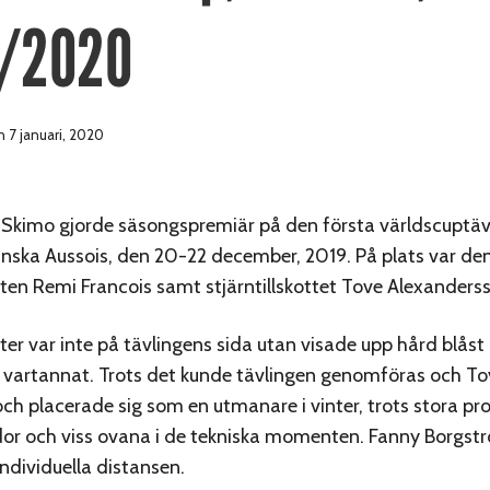
/2020
 7 januari, 2020
 Skimo gjorde säsongspremiär på den första världscuptäv
franska Aussois, den 20-22 december, 2019. På plats var de
en Remi Francois samt stjärntillskottet Tove Alexanders
er var inte på tävlingens sida utan visade upp hård blåst
vartannat. Trots det kunde tävlingen genomföras och To
och placerade sig som en utmanare i vinter, trots stora 
or och viss ovana i de tekniska momenten. Fanny Borgst
individuella distansen.