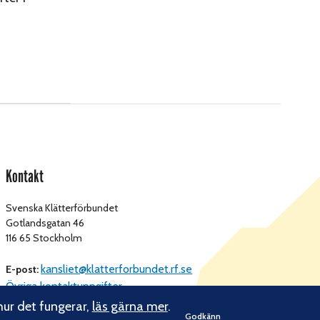
Kontakt
Svenska Klätterförbundet
Gotlandsgatan 46
116 65 Stockholm
kansliet@klatterforbundet.rf.se
E-post:
Övriga kontaktuppgifter
hur det fungerar,
läs gärna mer
.
Godkänn