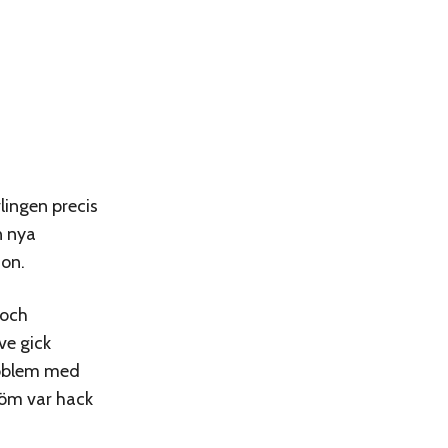
lingen precis
n nya
son.
 och
ve gick
problem med
röm var hack