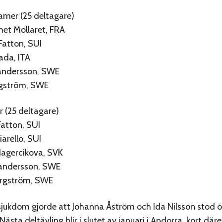
Damer (25 deltagare)
chet Mollaret, FRA
Fatton, SUI
rada, ITA
xandersson, SWE
rgström, SWE
 (25 deltagare)
Fatton, SUI
arello, SUI
Jagercikova, SVK
xandersson, SWE
orgström, SWE
jukdom gjorde att Johanna Åström och Ida Nilsson stod ö
Nästa deltävling blir i slutet av januari i Andorra, kort däre