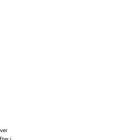
ver
fter i