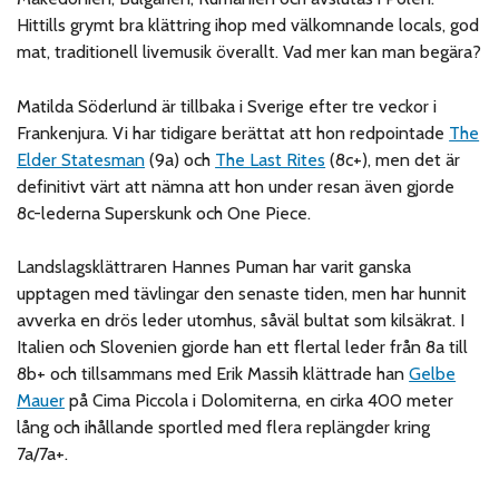
Hittills grymt bra klättring ihop med välkomnande locals, god
mat, traditionell livemusik överallt. Vad mer kan man begära?
Matilda Söderlund är tillbaka i Sverige efter tre veckor i
Frankenjura. Vi har tidigare berättat att hon redpointade
The
Elder Statesman
(9a) och
The Last Rites
(8c+), men det är
definitivt värt att nämna att hon under resan även gjorde
8c-lederna Superskunk och One Piece.
Landslagsklättraren Hannes Puman har varit ganska
upptagen med tävlingar den senaste tiden, men har hunnit
avverka en drös leder utomhus, såväl bultat som kilsäkrat. I
Italien och Slovenien gjorde han ett flertal leder från 8a till
8b+ och tillsammans med Erik Massih klättrade han
Gelbe
Mauer
på Cima Piccola i Dolomiterna, en cirka 400 meter
lång och ihållande sportled med flera replängder kring
7a/7a+.