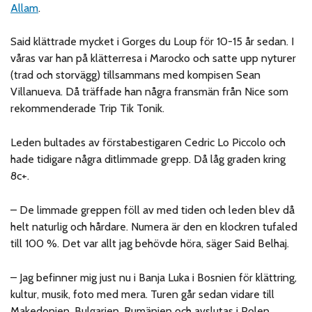
Allam
.
Said klättrade mycket i Gorges du Loup för 10-15 år sedan. I
våras var han på klätterresa i Marocko och satte upp nyturer
(trad och storvägg) tillsammans med kompisen Sean
Villanueva. Då träffade han några fransmän från Nice som
rekommenderade Trip Tik Tonik.
Leden bultades av förstabestigaren Cedric Lo Piccolo och
hade tidigare några ditlimmade grepp. Då låg graden kring
8c+.
– De limmade greppen föll av med tiden och leden blev då
helt naturlig och hårdare. Numera är den en klockren tufaled
till 100 %. Det var allt jag behövde höra, säger Said Belhaj.
– Jag befinner mig just nu i Banja Luka i Bosnien för klättring,
kultur, musik, foto med mera. Turen går sedan vidare till
Makedonien, Bulgarien, Rumänien och avslutas i Polen.