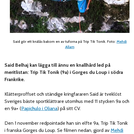
Said gör ett knälås bakom en av tuforna på Trip Tik Tonik. Foto:
Mehdi
Allam
Said Belhaj kan lägga till ännu en knallhård led på
meritlistan: Trip Tik Tonik (9a) i Gorges du Loup i södra
Frankrike.
Klätterproffset och ständige kringfararen Said är tveklöst
Sveriges bäste sportklättrare utomhus med 11 stycken 9a och
en 9a+ (
Papichulo i Oliana
) på sitt CV.
Den 1 november redpointade han sin elfte 9a, Trip Tik Tonik
i franska Gorges du Loup. Se filmen nedan, gjord av
Mehdi