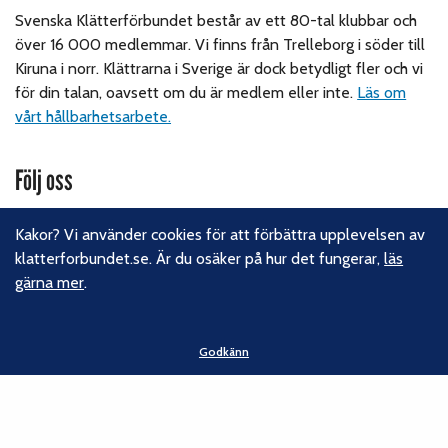
Svenska Klätterförbundet består av ett 80-tal klubbar och
över 16 000 medlemmar. Vi finns från Trelleborg i söder till
Kiruna i norr. Klättrarna i Sverige är dock betydligt fler och vi
för din talan, oavsett om du är medlem eller inte.
Läs om
vårt hållbarhetsarbete.
Följ oss
Facebook
Kakor? Vi använder cookies för att förbättra upplevelsen av
Instagram
klatterforbundet.se. Är du osäker på hur det fungerar,
läs
Linkedin
gärna mer
.
Nyhetsbrev
Kontakt
Godkänn
Svenska Klätterförbundet
Gotlandsgatan 46
116 65 Stockholm