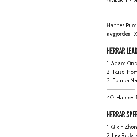
Patrik Blom
on
Hannes Puma
avgjordes i 
HERRAR LEAD
1. Adam Ondr
2. Taisei H
3. Tomoa Na
———————
40. Hannes 
HERRAR SPEE
1. Qixin Zhon
2. Lev Rudat