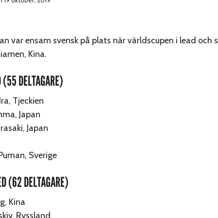
 19 oktober, 2019
n var ensam svensk på plats när världscupen i lead och 
Xiamen, Kina.
 (55 DELTAGARE)
a, Tjeckien
omma, Japan
rasaki, Japan
Puman, Sverige
D (62 DELTAGARE)
g, Kina
skiy, Ryssland