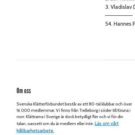
3. Vladislav 
———————
54. Hannes 
Om oss
Svenska Klätterförbundet består av ett 80-tal klubbar och över
16 000 medlemmar. Vi finns från Trelleborg i söder till Kiruna i
norr. Klättrarna i Sverige är dock betydligt fler och vi för din
Läs om vårt
talan, oavsett om du är medlem eller inte.
hållbarhetsarbete.