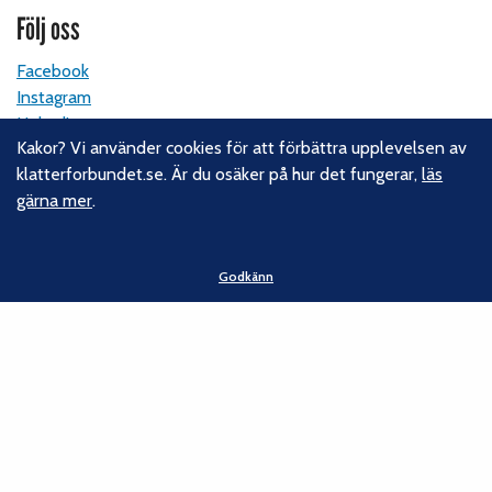
Följ oss
Facebook
Instagram
Linkedin
Kakor? Vi använder cookies för att förbättra upplevelsen av
Nyhetsbrev
klatterforbundet.se. Är du osäker på hur det fungerar,
läs
gärna mer
.
Kontakt
Svenska Klätterförbundet
Godkänn
Gotlandsgatan 46
116 65 Stockholm
E-post:
kansliet@klatterforbundet.rf.se
Övriga kontaktuppgifter