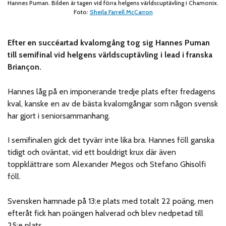
Hannes Puman. Bilden är tagen vid förra helgens världscuptävling i Chamonix.
Foto:
Sheila Farrell McCarron
Efter en succéartad kvalomgång tog sig Hannes Puman
till semifinal vid helgens världscuptävling i lead i franska
Briançon.
Hannes låg på en imponerande tredje plats efter fredagens
kval, kanske en av de bästa kvalomgångar som någon svensk
har gjort i seniorsammanhang.
I semifinalen gick det tyvärr inte lika bra. Hannes föll ganska
tidigt och oväntat, vid ett bouldrigt krux där även
toppklättrare som Alexander Megos och Stefano Ghisolfi
föll.
Svensken hamnade på 13:e plats med totalt 22 poäng, men
efteråt fick han poängen halverad och blev nedpetad till
25:e plats.