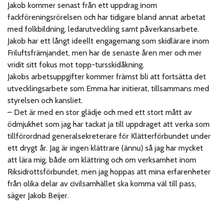
Jakob kommer senast från ett uppdrag inom
fackföreningsrörelsen och har tidigare bland annat arbetat
med folkbildning, ledarutveckling samt påverkansarbete.
Jakob har ett långt ideellt engagemang som skidlärare inom
Friluftsfrämjandet, men har de senaste åren mer och mer
vridit sitt fokus mot topp-tursskidåkning.
Jakobs arbetsuppgifter kommer främst bli att fortsätta det
utvecklingsarbete som Emma har initierat, tillsammans med
styrelsen och kansliet.
– Det är med en stor glädje och med ett stort mått av
ödmjukhet som jag har tackat ja till uppdraget att verka som
tillförordnad generalsekreterare för Klätterförbundet under
ett drygt år. Jag är ingen klättrare (ännu) så jag har mycket
att lära mig, både om klättring och om verksamhet inom
Riksidrottsförbundet, men jag hoppas att mina erfarenheter
från olika delar av civilsamhället ska komma väl till pass,
säger Jakob Beijer.