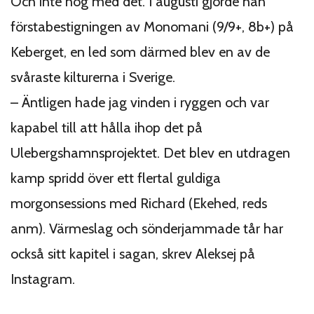
Och inte nog med det. I augusti gjorde han
förstabestigningen av Monomani (9/9+, 8b+) på
Keberget, en led som därmed blev en av de
svåraste kilturerna i Sverige.
– Äntligen hade jag vinden i ryggen och var
kapabel till att hålla ihop det på
Ulebergshamnsprojektet. Det blev en utdragen
kamp spridd över ett flertal guldiga
morgonsessions med Richard (Ekehed, reds
anm). Värmeslag och sönderjammade tår har
också sitt kapitel i sagan
, skrev Aleksej på
Instagram.