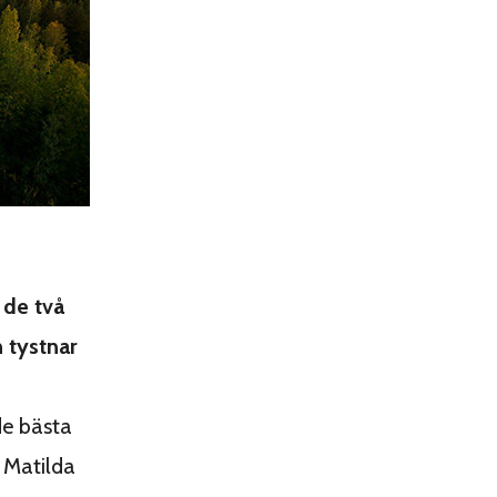
 de två
 tystnar
de bästa
v Matilda