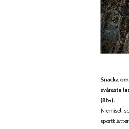
Snacka om 
svåraste l
(8b+).
Niemisel, s
sportklätter