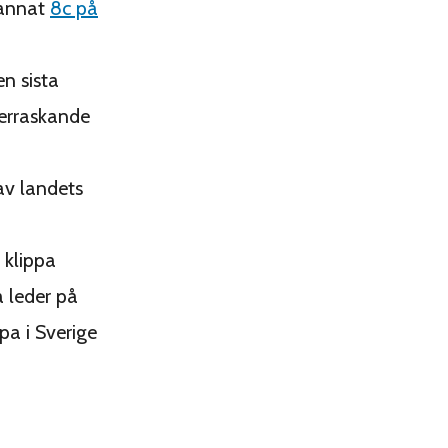
 annat
8c på
n sista
verraskande
av landets
 klippa
a leder på
pa i Sverige