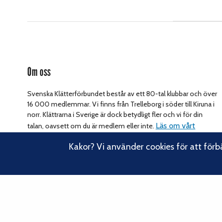
Om oss
Svenska Klätterförbundet består av ett 80-tal klubbar och över
16 000 medlemmar. Vi finns från Trelleborg i söder till Kiruna i
norr. Klättrarna i Sverige är dock betydligt fler och vi för din
Läs om vårt
talan, oavsett om du är medlem eller inte.
hållbarhetsarbete.
Kakor? Vi använder cookies för att förb