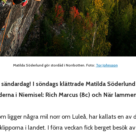
Matilda Söderlund gör stordåd i Norrbotten. Foto:
Tor Johnsson
sändardag! I söndags klättrade Matilda Söderlund
ederna i Niemisel: Rich Marcus (8c) och När lammen
om ligger några mil norr om Luleå, har kallats en av 
klipporna i landet. I förra veckan fick berget besök a