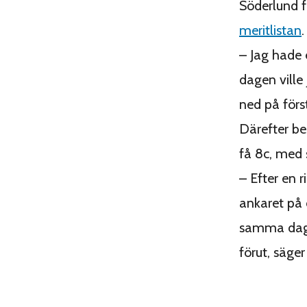
Söderlund 
meritlistan
.
– Jag hade 
dagen ville
ned på förs
Därefter be
få 8c, med
– Efter en 
ankaret på d
samma dag o
förut, säger