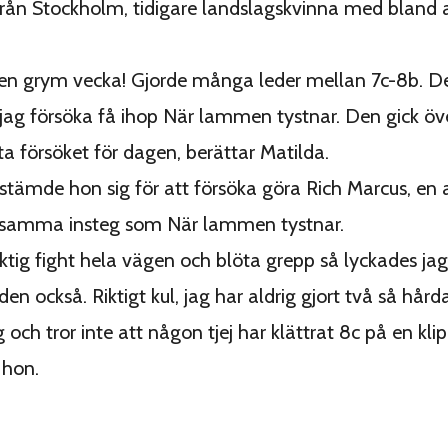
från Stockholm, tidigare landslagskvinna med bland
en grym vecka! Gjorde många leder mellan 7c-8b. De
 jag försöka få ihop När lammen tystnar. Den gick ö
ta försöket för dagen, berättar Matilda.
stämde hon sig för att försöka göra Rich Marcus, en 
 samma insteg som När lammen tystnar.
riktig fight hela vägen och blöta grepp så lyckades jag
en också. Riktigt kul, jag har aldrig gjort två så hård
ch tror inte att någon tjej har klättrat 8c på en klip
 hon.