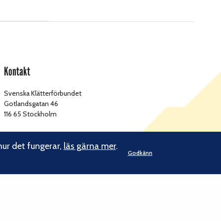
Kontakt
Svenska Klätterförbundet
Gotlandsgatan 46
116 65 Stockholm
kansliet@klatterforbundet.rf.se
E-post:
hur det fungerar,
läs gärna mer
.
Övriga kontaktuppgifter
Godkänn