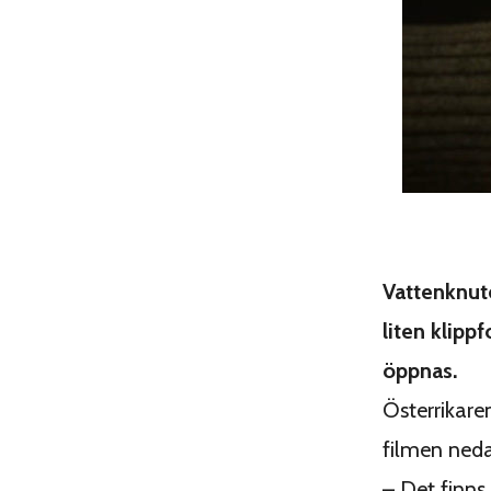
Vattenknut
liten klipp
öppnas.
Österrikare
filmen neda
– Det finns