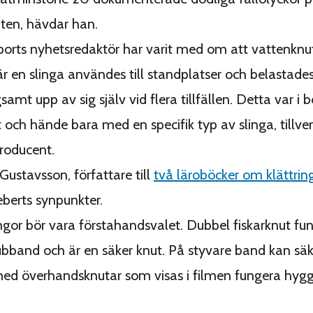
ten, hävdar han.
orts nyhetsredaktör har varit med om att vattenknu
r en slinga användes till standplatser och belastades
amt upp av sig själv vid flera tillfällen. Detta var i 
och hände bara med en specifik typ av slinga, tillve
roducent.
Gustavsson, författare till
två läroböcker om klättrin
berts synpunkter.
ngor bör vara förstahandsvalet. Dubbel fiskarknut fu
bband och är en säker knut. På styvare band kan säk
ed överhandsknutar som visas i filmen fungera hyggl