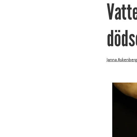
Vatte
döds
Janna Askenberg