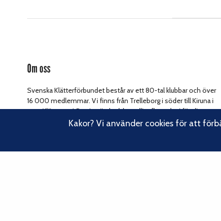
Om oss
Svenska Klätterförbundet består av ett 80-tal klubbar och över
16 000 medlemmar. Vi finns från Trelleborg i söder till Kiruna i
norr. Klättrarna i Sverige är dock betydligt fler och vi för din
Läs om vårt
talan, oavsett om du är medlem eller inte.
Kakor? Vi använder cookies för att förb
hållbarhetsarbete.