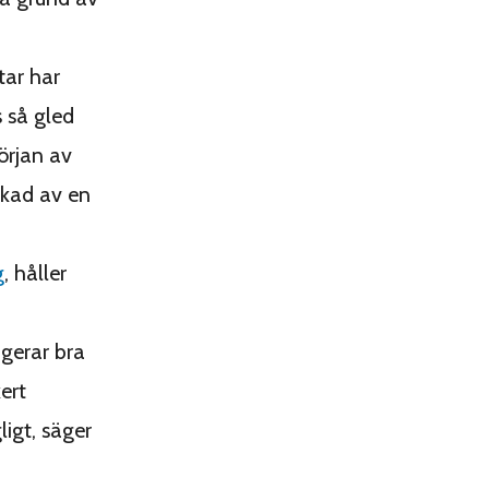
tar har
 så gled
början av
rkad av en
g
, håller
ngerar bra
ert
igt, säger