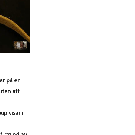
ar på en
uten att
up visar i
på grund av