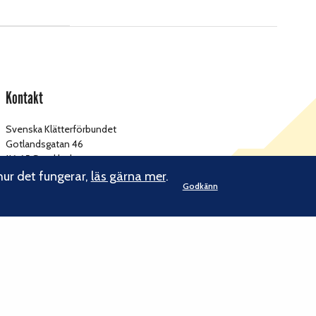
Kontakt
Svenska Klätterförbundet
Gotlandsgatan 46
116 65 Stockholm
hur det fungerar,
läs gärna mer
.
Godkänn
kansliet@klatterforbundet.rf.se
E-post:
Övriga kontaktuppgifter