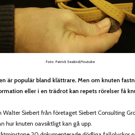
Foto: Patrick Seabird/Youtube
en är populär bland klättrare. Men om knuten fastn
formation eller i en trädrot kan repets rörelser få kn
n Walter Siebert från företaget Siebert Consulting Gro
n hur knuten oavsiktligt kan gå upp.
 åtminstone 20 dokumenterade dödliga fallolyckor 