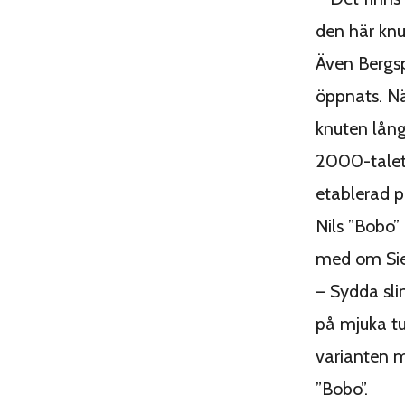
den här knu
Även Bergsp
öppnats. Nä
knuten långs
2000-talet 
etablerad p
Nils ”Bobo” 
med om Sie
– Sydda sli
på mjuka tu
varianten m
”Bobo”.