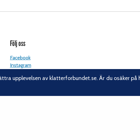
Följ oss
Facebook
Instagram
Linkedin
ättra upplevelsen av klatterforbundet.se. Är du osäker på 
Nyhetsbrev