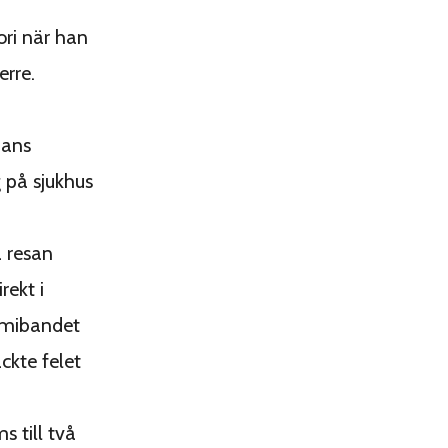
ori när han
rre.
hans
 på sjukhus
å resan
rekt i
mmibandet
ckte felet
s till två