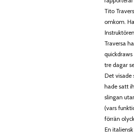
rapportera
Tito Travers
omkom. Han 
Instruktören
Traversa ha
quickdraws 
tre dagar s
Det visade 
hade satt i
slingan ut
(vars funkti
förrän olyc
En italiens