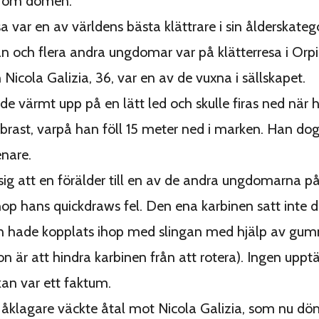
r om domen.
a var en av världens bästa klättrare i sin ålderskateg
och flera andra ungdomar var på klätterresa i Orpie
 Nicola Galizia, 36, var en av de vuxna i sällskapet.
de värmt upp på en lätt led och skulle firas ned när 
brast, varpå han föll 15 meter ned i marken. Han dog
enare.
sig att en förälder till en av de andra ungdomarna p
hop hans quickdraws fel. Den ena karbinen satt inte di
an hade kopplats ihop med slingan med hjälp av gu
on är att hindra karbinen från att rotera). Ingen upptä
kan var ett faktum.
k åklagare väckte åtal mot Nicola Galizia, som nu döm