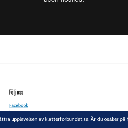
Följ oss
Facebook
Instagram
ättra upplevelsen av klatterforbundet.se. Är du osäker på 
Linkedin
Nyhetsbrev