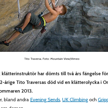
Tito Traversa. Foto: Mountain View/Vimeo
k klätterinstruktör har dömts till två års fängelse för
12-årige Tito Traversas död vid en klätterolycka i Or
sommaren 2013.
r, bland andra
Evening Sends
,
UK Climbing
och
Grip