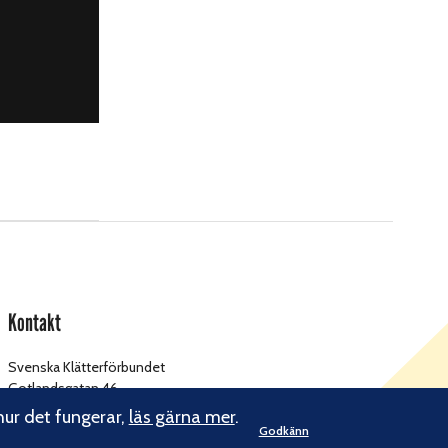
Kontakt
Svenska Klätterförbundet
Gotlandsgatan 46
116 65 Stockholm
hur det fungerar,
läs gärna mer
.
Godkänn