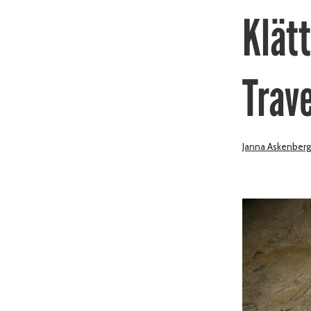
Klät
Trav
Janna Askenberg