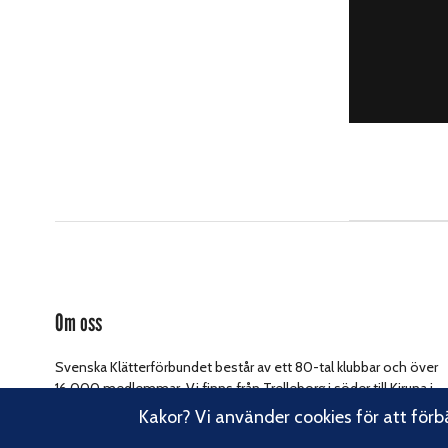
Om oss
Svenska Klätterförbundet består av ett 80-tal klubbar och över
16 000 medlemmar. Vi finns från Trelleborg i söder till Kiruna i
norr. Klättrarna i Sverige är dock betydligt fler och vi för din
Kakor? Vi använder cookies för att förb
Läs om vårt
talan, oavsett om du är medlem eller inte.