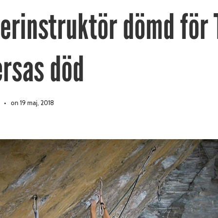
terinstruktör dömd för 
ersas död
on 19 maj, 2018