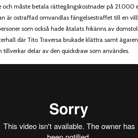
e och måste betala rättegångskostnader på 21.000 e
n är ostraffad omvandlas fängelsestraffet till en vil
ersoner som också hade åtalats frikänns av domstol
erhall där Tito Traversa brukade klättra samt ägaren t
 tillverkar delar av den quickdraw som användes.