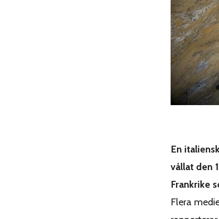
En italiens
vållat den 
Frankrike 
Flera medie