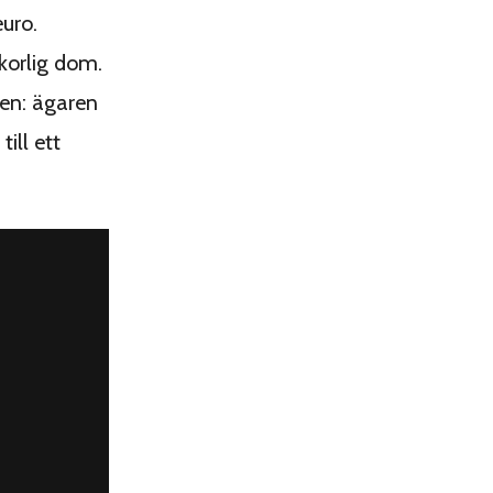
uro.
lkorlig dom.
en: ägaren
ill ett