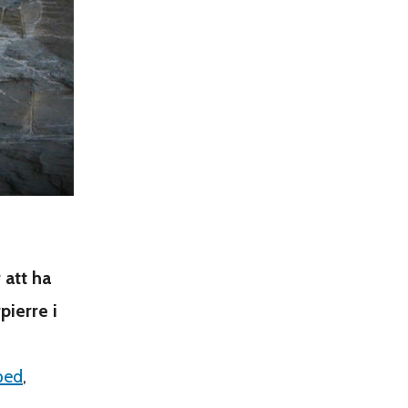
 att ha
pierre i
ped
,