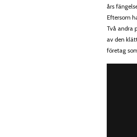
års fängels
Eftersom ha
Två andra p
av den klätt
företag som