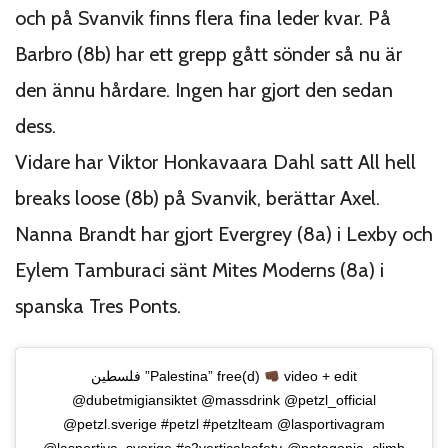
och på Svanvik finns flera fina leder kvar. På
Barbro (8b) har ett grepp gått sönder så nu är
den ännu hårdare. Ingen har gjort den sedan
dess.
Vidare har Viktor Honkavaara Dahl satt All hell
breaks loose (8b) på Svanvik, berättar Axel.
Nanna Brandt har gjort Evergrey (8a) i Lexby och
Eylem Tamburaci sänt Mites Moderns (8a) i
spanska Tres Ponts.
فلسطين ”Palestina” free(d)
video + edit
@dubetmigiansiktet @massdrink @petzl_official
@petzl.sverige #petzl #petzlteam @lasportivagram