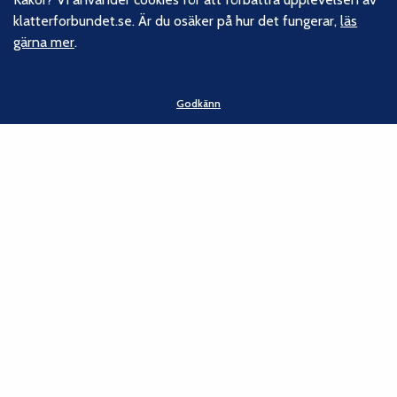
klatterforbundet.se. Är du osäker på hur det fungerar,
läs
gärna mer
.
Följ oss
Facebook
Godkänn
Instagram
Linkedin
Nyhetsbrev
Kontakt
Svenska Klätterförbundet
Gotlandsgatan 46
116 65 Stockholm
E-post:
kansliet@klatterforbundet.rf.se
Övriga kontaktuppgifter