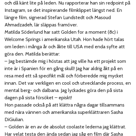
och då känt lite på leden. Nu rapporterar han sin redpoint på
Instagram, se det inspirerande filmklippet längst ned. En
längre film, signerad Stefan Lundstedt och Masoud
Ahmadzadeh, lär släppas framöver.
Matilda Söderlund har satt Golden for a moment (8c) i
Welcome Springs i amerikanska Utah. Hon hade hört talas
om leden i många år och åkte till USA med enda syfte att
göra den. Matilda berättar:
– Jag bestämde mig i höstas att jag ville ha ett projekt som
inte är i Spanien för en gång skull! Jag har aldrig åkt på en
resa med ett så specifikt mål och förberedde mig mycket
innan. Det var verkligen en cool och utvecklande process, en
mental berg- och dalbana. Jag lyckades göra den på sista
dagen på sista försöket – episkt!
Hon passade också på att klättra några dagar tillsammans
med nära vännen och amerikanska superklättraren Sasha
DiGiulian.
– Golden är en av de absolut coolaste lederna jag klättrat.
Har velat testa den ända sedan jag såg en film där Sasha