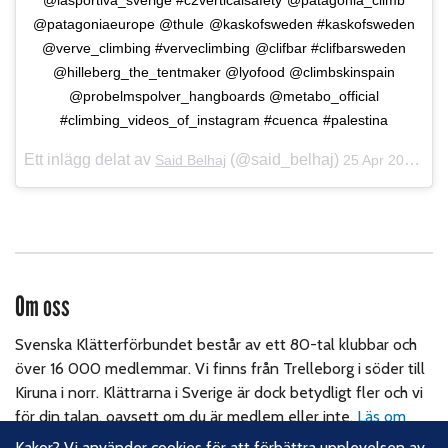
@lasportiva_sverige #c2verticalsafety @patagonia_climb
@patagoniaeurope @thule @kaskofsweden #kaskofsweden
@verve_climbing #verveclimbing @clifbar #clifbarsweden
@hilleberg_the_tentmaker @lyofood @climbskinspain
@probelmspolver_hangboards @metabo_official
#climbing_videos_of_instagram #cuenca #palestina
Ett inlägg delat av
(@said_belhaj)
Said Belhaj
25 Apr 2018 kl. 9:35 PDT
Om oss
Svenska Klätterförbundet består av ett 80-tal klubbar och
över 16 000 medlemmar. Vi finns från Trelleborg i söder till
Kiruna i norr. Klättrarna i Sverige är dock betydligt fler och vi
för din talan, oavsett om du är medlem eller inte.
Läs om
vårt hållbarhetsarbete.
Kakor? Vi använder cookies för att förbättra upplevelsen av