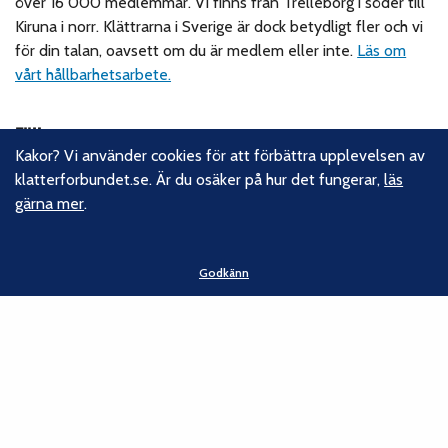
över 16 000 medlemmar. Vi finns från Trelleborg i söder till
Kiruna i norr. Klättrarna i Sverige är dock betydligt fler och vi
för din talan, oavsett om du är medlem eller inte.
Läs om
vårt hållbarhetsarbete.
Följ oss
Kakor? Vi använder cookies för att förbättra upplevelsen av
Facebook
klatterforbundet.se. Är du osäker på hur det fungerar,
läs
Instagram
gärna mer
.
Linkedin
Nyhetsbrev
Godkänn
Kontakt
Svenska Klätterförbundet
Gotlandsgatan 46
116 65 Stockholm
E-post:
kansliet@klatterforbundet.rf.se