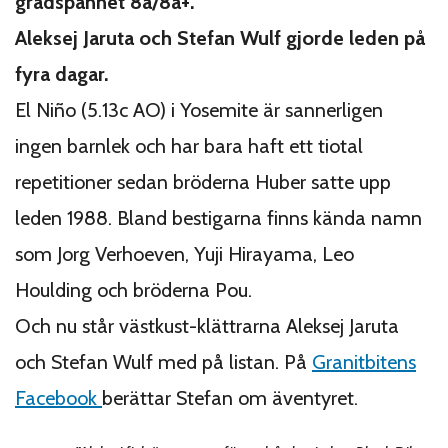
gradspannet 8a/8a+.
Aleksej Jaruta och Stefan Wulf gjorde leden på
fyra dagar.
El Niño (5.13c AO) i Yosemite är sannerligen
ingen barnlek och har bara haft ett tiotal
repetitioner sedan bröderna Huber satte upp
leden 1988. Bland bestigarna finns kända namn
som Jorg Verhoeven, Yuji Hirayama, Leo
Houlding och bröderna Pou.
Och nu står västkust-klättrarna Aleksej Jaruta
och Stefan Wulf med på listan. På
Granitbitens
Facebook
berättar Stefan om äventyret.