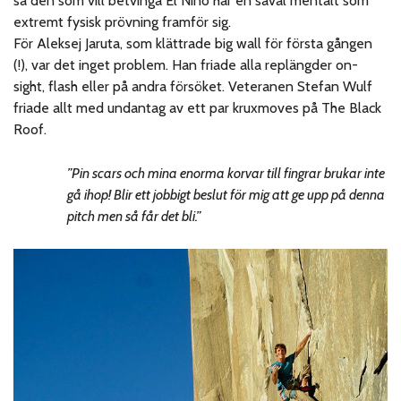
så den som vill betvinga El Niño har en såväl mentalt som
extremt fysisk prövning framför sig.
För Aleksej Jaruta, som klättrade big wall för första gången
(!), var det inget problem. Han friade alla replängder on-
sight, flash eller på andra försöket. Veteranen Stefan Wulf
friade allt med undantag av ett par kruxmoves på The Black
Roof.
”Pin scars och mina enorma korvar till fingrar brukar inte
gå ihop! Blir ett jobbigt beslut för mig att ge upp på denna
pitch men så får det bli.”