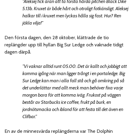
”Aleksej fick äran att ta första hårda pitchen Black Dike
5.13b. Kruxet är både hårt och otroligt fotkänsligt. Aleksej
halkar till i kruxet men lyckas hålla sig fast. Hur? Ren
jäkla vilja!”
Den första dagen, den 28 oktober, klättrade de tio
replängder upp till hyllan Big Sur Ledge och vaknade tidigt
dagen därpå.
”Vi vaknar alltid runt 05.00. Det är kallt och jobbigt att
komma igång när man ligger trångt i en portaledge. Big
Sur Ledge kan man i alla fall stå och gå omkring på så
det underlättar med allt meck man behöver fixa varje
morgon bara för att komma iväg. Frukost på väggen
består av Starbucks ice coffee, frukt på burk, en
jordnötsmacka och ibland för att festa till det även en
Clifbar.”
En av de minnesvärda replängderna var The Dolphin