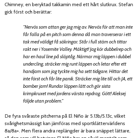
Chimney, en beryktad takkamin med ett hårt slutkrux. Stefan
gick först och berättar:
”Nervös som attan ger jag mig av. Nervös för att man inte
får falla på en pitch som denna då man traverserar i ett
tak med väldigt få säkringar. Står i full stäm och tittar
rakt ner i Yosemite Valley. Mäktigt! Jag kör dubbelrep och
har en haul line på släptåg. Närmar mig läppen i dubbel
undercling, sträcker mig runt läppen och letar efter ett
handjam som jag tyckte mig ha sett tidigare. Hittar det
inte först och får lite panik. Sträcker mig lite till och JA, ett
bomber jam! Rundar läppen lätt och gör sista
krimpkruxet med jordens värsta repdrag. Gött! Aleksej
följde utan problem.”
De fyra svåraste pitcherna på El Niño är 5.13b/5.13c, vilket
svårighetsmässigt kan jämföras med sportklättervärldens
8a/8a+. Men flera andra replängder är bara snäppet lättare,