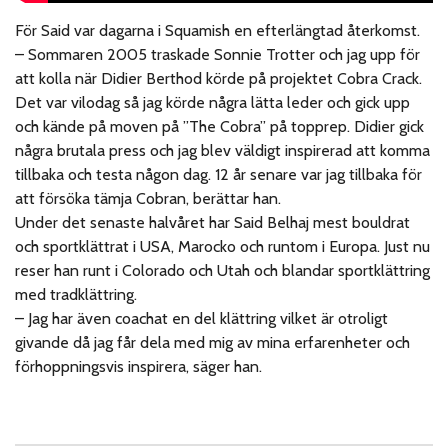
För Said var dagarna i Squamish en efterlängtad återkomst.
– Sommaren 2005 traskade Sonnie Trotter och jag upp för
att kolla när Didier Berthod körde på projektet Cobra Crack.
Det var vilodag så jag körde några lätta leder och gick upp
och kände på moven på ”The Cobra” på topprep. Didier gick
några brutala press och jag blev väldigt inspirerad att komma
tillbaka och testa någon dag. 12 år senare var jag tillbaka för
att försöka tämja Cobran, berättar han.
Under det senaste halvåret har Said Belhaj mest bouldrat
och sportklättrat i USA, Marocko och runtom i Europa. Just nu
reser han runt i Colorado och Utah och blandar sportklättring
med tradklättring.
– Jag har även coachat en del klättring vilket är otroligt
givande då jag får dela med mig av mina erfarenheter och
förhoppningsvis inspirera, säger han.