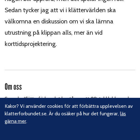
Sedan tycker jag att vi i klättervärlden ska
välkomna en diskussion om vi ska lämna
utrustning på klippan alls, mer än vid
korttidsprojektering.
Om oss
Svenska Klätterförbundet består av ett 80-tal klubbar och
över 16 000 medlemmar. Vi finns från Trelleborg i söder till
Kakor? Vi använder cookies för att förbättra upplevelsen av
Kiruna i norr. Klättrarna i Sverige är dock betydligt fler och vi
klatterforbundet.se. Är du osäker på hur det fungerar,
läs
för din talan, oavsett om du är medlem eller inte.
Läs om
gärna mer
.
vårt hållbarhetsarbete.