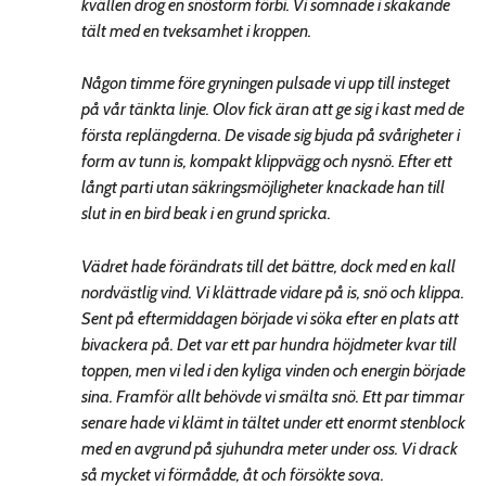
kvällen drog en snöstorm förbi. Vi somnade i skakande
tält med en tveksamhet i kroppen.
Någon timme före gryningen pulsade vi upp till insteget
på vår tänkta linje. Olov fick äran att ge sig i kast med de
första replängderna. De visade sig bjuda på svårigheter i
form av tunn is, kompakt klippvägg och nysnö. Efter ett
långt parti utan säkringsmöjligheter knackade han till
slut in en bird beak i en grund spricka.
Vädret hade förändrats till det bättre, dock med en kall
nordvästlig vind. Vi klättrade vidare på is, snö och klippa.
Sent på eftermiddagen började vi söka efter en plats att
bivackera på. Det var ett par hundra höjdmeter kvar till
toppen, men vi led i den kyliga vinden och energin började
sina. Framför allt behövde vi smälta snö. Ett par timmar
senare hade vi klämt in tältet under ett enormt stenblock
med en avgrund på sjuhundra meter under oss. Vi drack
så mycket vi förmådde, åt och försökte sova.