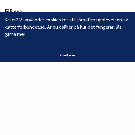
Följ oss
Kakor? Vi använder cookies för att förbättra upplevelsen av
Facebook
klatterforbundet.se. Är du osäker på hur det fungerar,
läs
Instagram
gärna mer
.
Linkedin
Nyhetsbrev
Godkänn
Kontakt
Svenska Klätterförbundet
Gotlandsgatan 46
116 65 Stockholm
E-post:
kansliet@klatterforbundet.rf.se
Övriga kontaktuppgifter