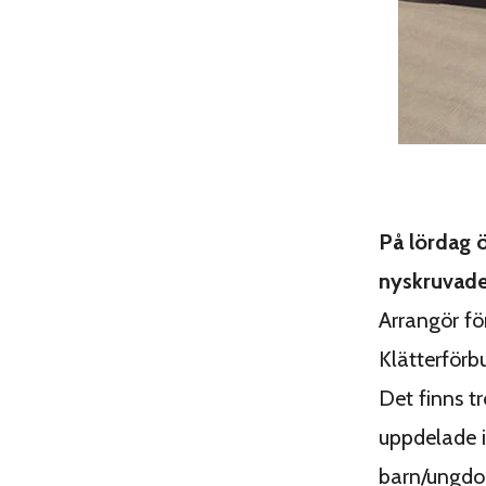
På lördag 
nyskruvade
Arrangör fö
Klätterförb
Det finns t
uppdelade i
barn/ungdom