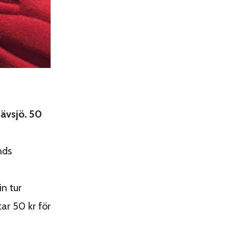
ävsjö. 50
nds
n tur
ar 50 kr för