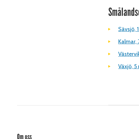
Smålands
Sävsjö,
Kalmar, 
Västervik
Växjö, 5
Om oss