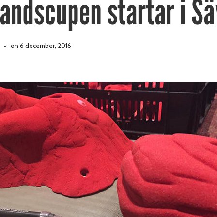
andscupen startar i Sä
on 6 december, 2016