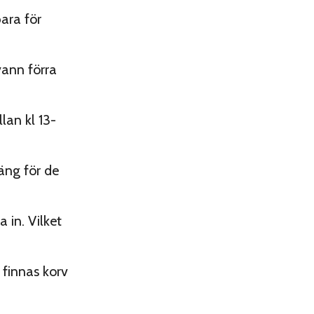
bara för
ann förra
lan kl 13-
äng för de
 in. Vilket
finnas korv