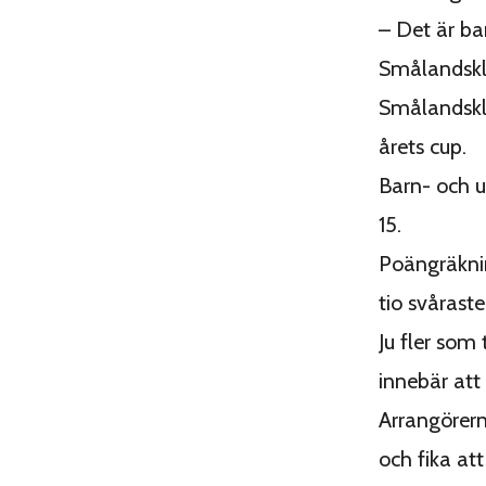
– Det är ba
Smålandsklä
Smålandskl
årets cup.
Barn- och u
15.
Poängräkni
tio svårast
Ju fler som
innebär att 
Arrangörern
och fika att