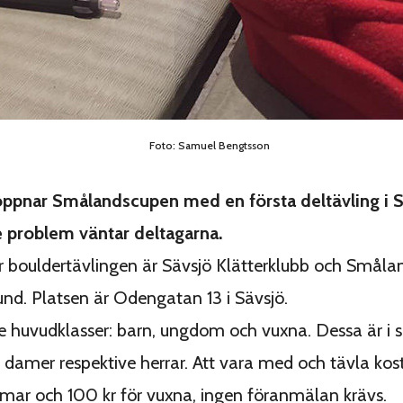
Foto: Samuel Bengtsson
öppnar Smålandscupen med en första deltävling i S
 problem väntar deltagarna.
r bouldertävlingen är Sävsjö Klätterklubb och Småla
und. Platsen är Odengatan 13 i Sävsjö.
re huvudklasser: barn, ungdom och vuxna. Dessa är i si
 damer respektive herrar. Att vara med och tävla kost
ar och 100 kr för vuxna, ingen föranmälan krävs.