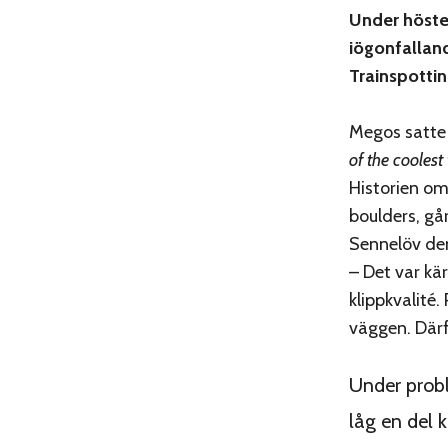
Under hösten
iögonfallan
Trainspotting
Megos satte 
of the coolest
Historien om
boulders, gå
Sennelöv den
– Det var kä
klippkvalité.
väggen. Därfö
Under prob
låg en del 