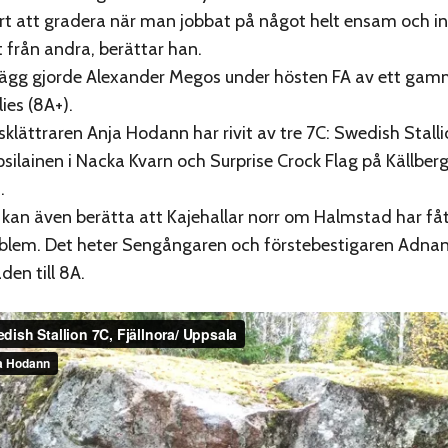
rt att gradera när man jobbat på något helt ensam och in
 från andra, berättar han.
gg gjorde Alexander Megos under hösten FA av ett gamma
lies (8A+).
sklättraren Anja Hodann har rivit av tre 7C: Swedish Stalli
apsilainen i Nacka Kvarn och Surprise Crock Flag på Källbe
.
 kan även berätta att Kajehallar norr om Halmstad har fåt
oblem. Det heter Sengångaren och förstebestigaren Adna
en till 8A.