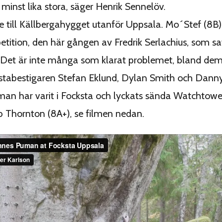
minst lika stora, säger Henrik Sennelöv.
re till Källbergahygget utanför Uppsala. Mo´Stef (8B)
etition, den här gången av Fredrik Serlachius, som sa
 Det är inte många som klarat problemet, bland dem
förstabestigaren Stefan Eklund, Dylan Smith och Dann
n har varit i Focksta och lyckats sända Watchtower
b Thornton (8A+), se filmen nedan.