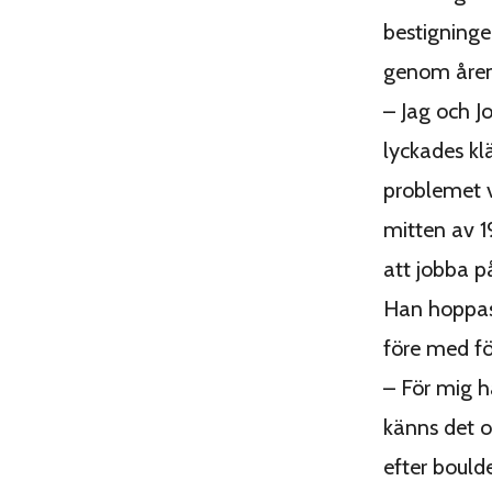
bestigninge
genom åren, 
– Jag och J
lyckades kl
problemet v
mitten av 1
att jobba p
Han hoppas
före med fö
– För mig ha
känns det 
efter bould