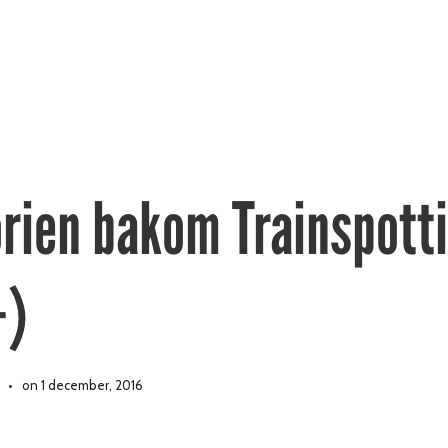
orien bakom Trainspott
+)
on 1 december, 2016