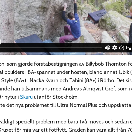
n, som gjorde förstabestigningen av Billybob Thornton fö
rtal boulders i 8A-spannet under hösten, bland annat Ubik (
 Style (8A+) i Nacka Kvarn och Tahini (8A+) i Rörbo. Det 
ände han tillsammans med Andreas Almqvist Gref, som i 
r nytur i
Skuru
utanför Stockholm.
e det nya problemet till Ultra Normal Plus och uppskattar
 väldigt speciellt problem med bara två moves och sedan 
ruxet för mig var ett fotflytt. Graden kan vara allt från 7C