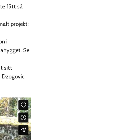
te fått så
lt projekt:
on i
rgahygget. Se
t sitt
n Dzogovic