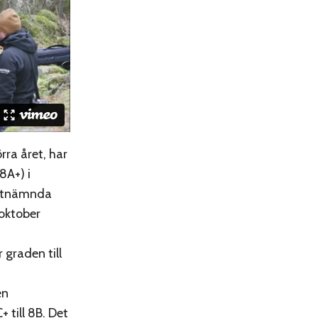
rra året, har
8A+) i
sistnämnda
oktober
 graden till
en
+ till 8B. Det