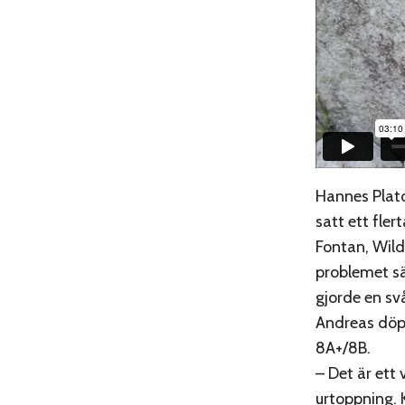
Hannes Plato
satt ett fle
Fontan, Wild
problemet s
gjorde en svå
Andreas döpt
8A+/8B.
– Det är ett
urtoppning. K