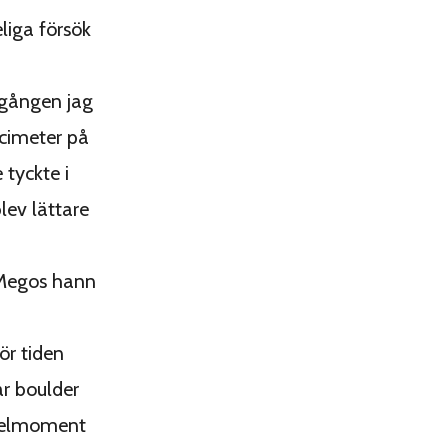
liga försök
 gången jag
ecimeter på
 tyckte i
lev lättare
 Megos hann
ör tiden
r boulder
 delmoment