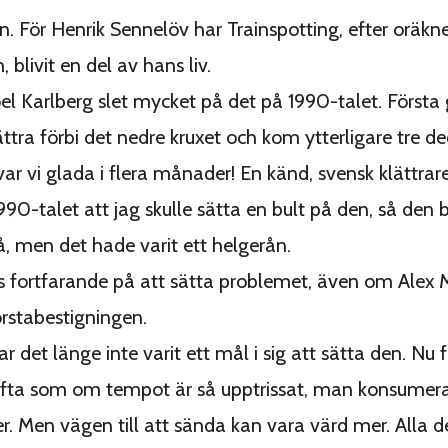
n. För Henrik Sennelöv har Trainspotting, efter oräkne
blivit en del av hans liv.
oel Karlberg slet mycket på det på 1990-talet. Första
ättra förbi det nedre kruxet och kom ytterligare tre d
ar vi glada i flera månader! En känd, svensk klättrare
990-talet att jag skulle sätta en bult på den, så den b
å, men det hade varit ett helgerån.
 fortfarande på att sätta problemet, även om Alex
rstabestigningen.
r det länge inte varit ett mål i sig att sätta den. Nu f
ofta som om tempot är så upptrissat, man konsumera
er. Men vägen till att sända kan vara värd mer. Alla