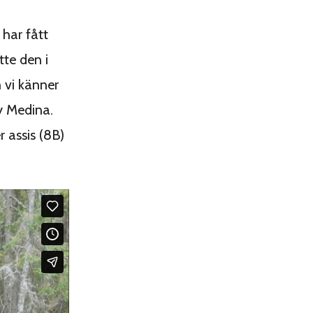
 har fått
tte den i
 vi känner
y Medina.
 assis (8B)