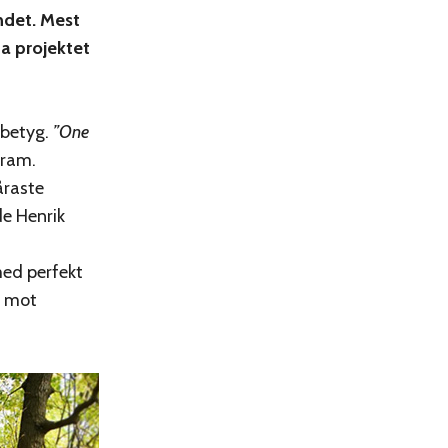
ndet. Mest
a projektet
 betyg.
”One
gram.
åraste
de Henrik
med perfekt
ar mot