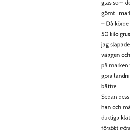
glas som de
gömt i mar
– Då körde 
50 kilo gru
jag släpade 
väggen och
på marken f
göra landn
bättre.
Sedan dess
han och m
duktiga klät
försökt gör