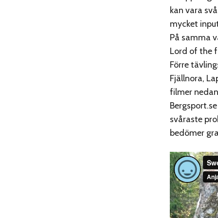
kan vara svå
mycket input
På samma vä
Lord of the f
Förre tävling
Fjällnora, L
filmer nedan
Bergsport.se
svåraste pr
bedömer grad