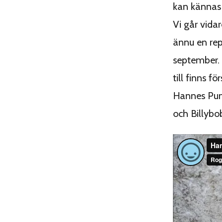
kan kännas 
Vi går vida
ännu en rep
september.
till finns 
Hannes Puma
och Billybo