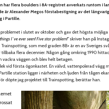
 har flera boulders i 8A-registret avverkats runtom i la
de är Alexander Megos förstabestigning av det långvarig
 i Partille.
problemet i slutet av oktober och gav det högsta möjliga
 things I´ve ever seen! Five star problem!”
skriver han på Insta
 Trainspotting, som med graden 8B+ är en av Sveriges sv
r tillbaka flera decennier. Någon gång omkring 1990 hitta
 vackra väggen och blev helt betagen.
rlek vid första ögonkastet. En välvd, vattenpolerad vägg 
 Partille station ligger i närheten och ljuden från tågen ek
r döpte jag projektet till Trainspotting, berättar han.
lemet
krossat