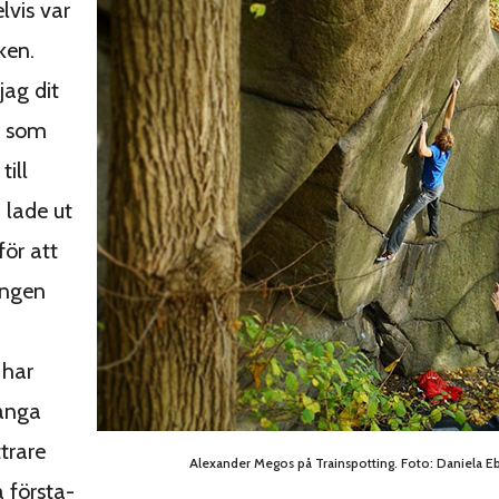
lvis var
ken.
jag dit
s som
till
 lade ut
ör att
ingen
 har
ånga
trare
Alexander Megos på Trainspotting. Foto: Daniela Eb
a första-