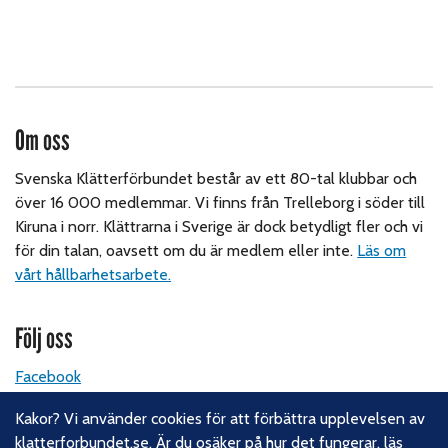
Om oss
Svenska Klätterförbundet består av ett 80-tal klubbar och
över 16 000 medlemmar. Vi finns från Trelleborg i söder till
Kiruna i norr. Klättrarna i Sverige är dock betydligt fler och vi
för din talan, oavsett om du är medlem eller inte.
Läs om
vårt hållbarhetsarbete.
Följ oss
Facebook
Instagram
Kakor? Vi använder cookies för att förbättra upplevelsen av
Linkedin
klatterforbundet.se. Är du osäker på hur det fungerar,
läs