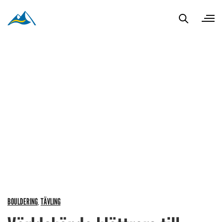
BOULDERING
TÄVLING
,