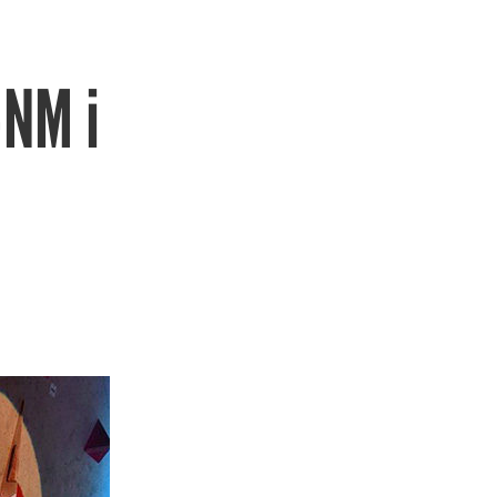
-NM i