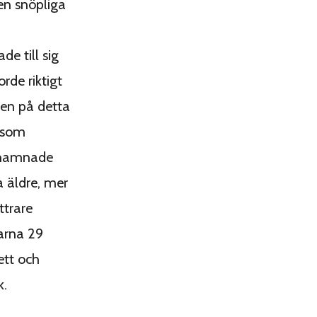
den snöpliga
e till sig
rde riktigt
cken på detta
 som
h hamnade
 äldre, mer
ttrare
arna 29
ett och
k.