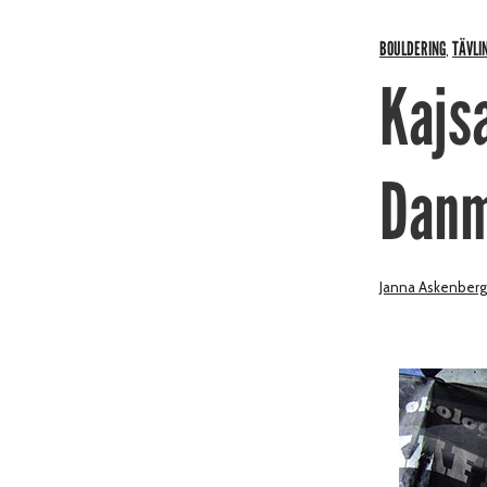
BOULDERING
TÄVLI
,
Kajs
Dan
Janna Askenberg