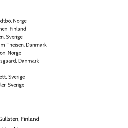
idtbö, Norge
inen, Finland
én, Sverige
Kim Theisen, Danmark
son, Norge
orsgaard, Danmark
rett, Sverige
ler, Sverige
Gullsten, Finland