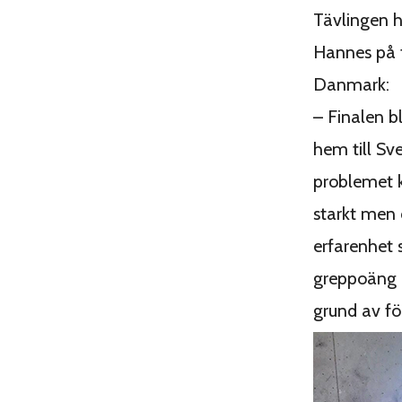
Tävlingen h
Hannes på t
Danmark:
– Finalen b
hem till Sve
problemet k
starkt men 
erfarenhet 
greppoäng 
grund av fö