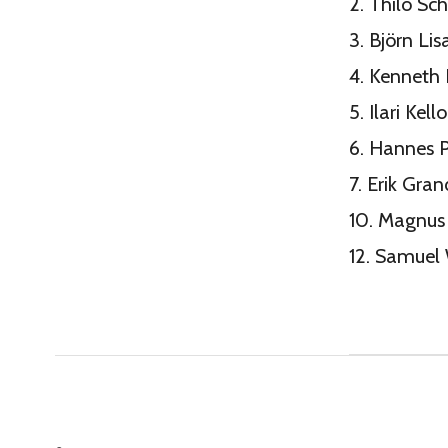
2. Thilo Sc
3. Björn Li
4. Kenneth 
5. Ilari Kel
6. Hannes 
7. Erik Gran
10. Magnus
12. Samuel 