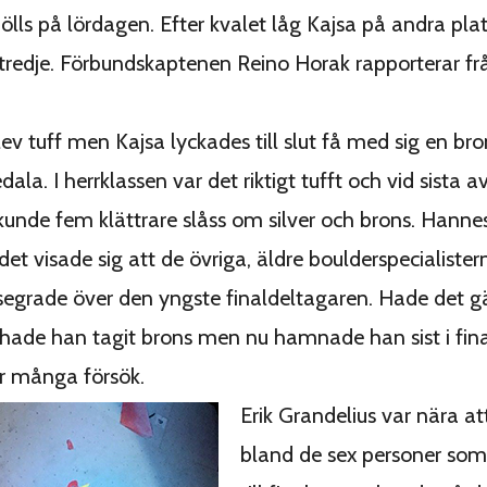
ölls på lördagen. Efter kvalet låg Kajsa på andra pla
redje. Förbundskaptenen Reino Horak rapporterar fr
lev tuff men Kajsa lyckades till slut få med sig en b
dala. I herrklassen var det riktigt tufft och vid sista 
unde fem klättrare slåss om silver och brons. Hannes
det visade sig att de övriga, äldre boulderspecialister
segrade över den yngste finaldeltagaren. Hade det gä
hade han tagit brons men nu hamnade han sist i fin
r många försök.
Erik Grandelius var nära att
bland de sex personer som 