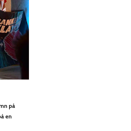
amn på
på en