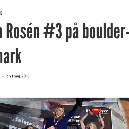
NG
a Rosén #3 på boulder
mark
on 1 maj, 2016