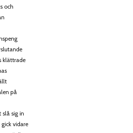
ts och
ån
ronspeng
avslutande
 klättrade
nas
llt
alen på
 slå sig in
gick vidare