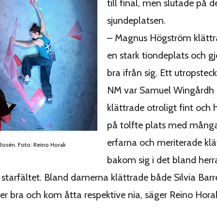
till final, men slutade på 
sjundeplatsen.
– Magnus Högström klättrad
en stark tiondeplats och gjo
bra ifrån sig. Ett utropste
NM var Samuel Wingårdh
klättrade otroligt fint oc
på tolfte plats med många
erfarna och meriterade klä
 Rosén. Foto: Reino Horak
bakom sig i det bland herr
starfältet. Bland damerna klättrade både Silvia Barr
er bra och kom åtta respektive nia, säger Reino Hora