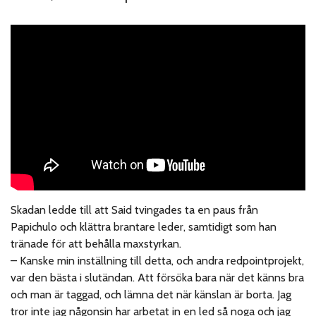
Skadan ledde till att Said tvingades ta en paus från
Papichulo och klättra brantare leder, samtidigt som han
tränade för att behålla maxstyrkan.
– Kanske min inställning till detta, och andra redpointprojekt,
var den bästa i slutändan. Att försöka bara när det känns bra
och man är taggad, och lämna det när känslan är borta. Jag
tror inte jag någonsin har arbetat in en led så noga och jag