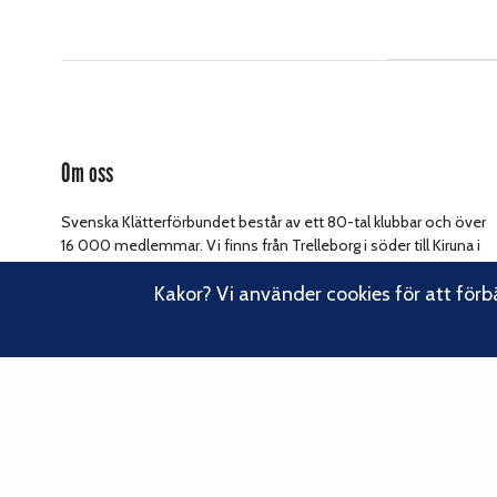
Om oss
Svenska Klätterförbundet består av ett 80-tal klubbar och över
16 000 medlemmar. Vi finns från Trelleborg i söder till Kiruna i
norr. Klättrarna i Sverige är dock betydligt fler och vi för din
Kakor? Vi använder cookies för att förb
Läs om vårt
talan, oavsett om du är medlem eller inte.
hållbarhetsarbete.