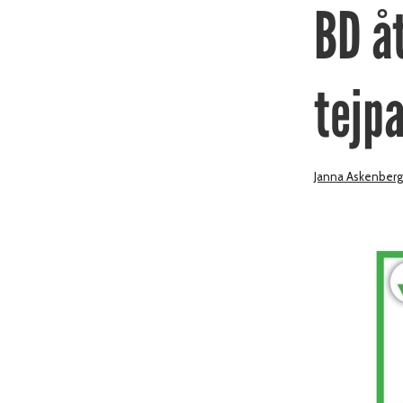
BD å
tejp
Janna Askenberg