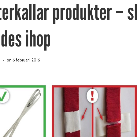
terkallar produkter – s
ades ihop
on 6 februari, 2016