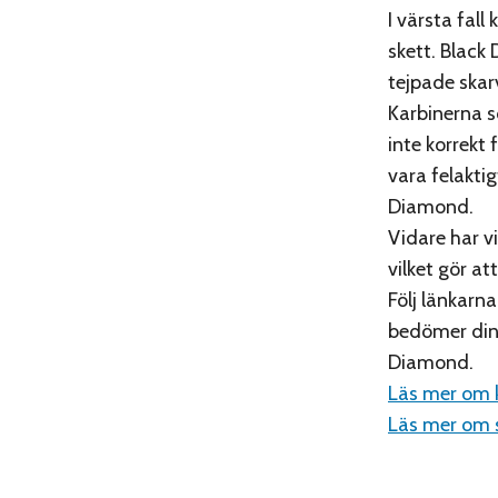
I värsta fall
skett. Black
tejpade skar
Karbinerna s
inte korrekt
vara felaktig
Diamond.
Vidare har v
vilket gör at
Följ länkarn
bedömer din 
Diamond.
Läs mer om k
Läs mer om s