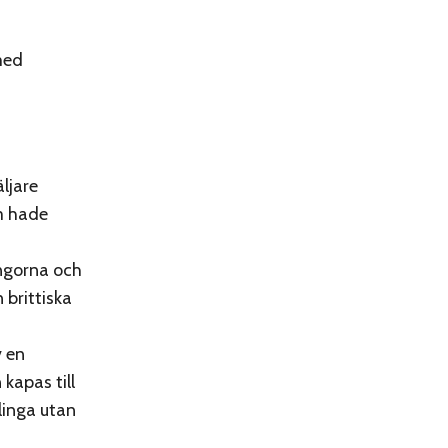
med
ljare
m hade
ngorna och
 brittiska
v en
kapas till
linga utan