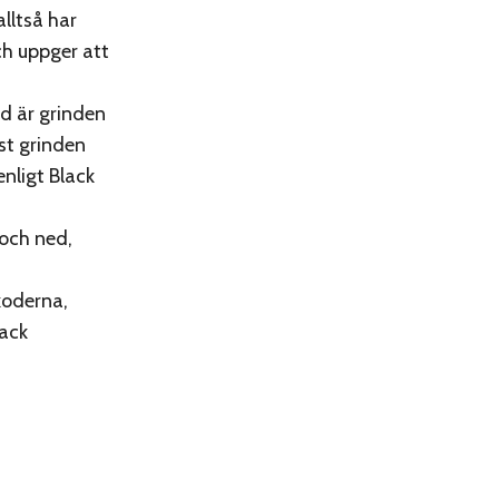
alltså har
ch uppger att
nd är grinden
ast grinden
enligt Black
 och ned,
koderna,
lack