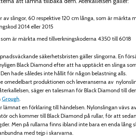
terna att lämna tillbaka dem. Återkallelsen gäller:
r av slingor, 60 respektive 120 cm långa, som är märkta 
ningskod 2014 eller 2015
 som är märkta med tillverkningskoderna 4350 till 6018
nadsväckande säkerhetsbristen gäller slingorna. En försä
yligen Black Diamond efter att ha upptäckt en slinga so
 Den hade således inte hållit för någon belastning alls.
de omedelbart produktionen och leveranserna av nylonsli
återkallelsen, säger en talesman för Black Diamond till den
n
Grough
.
r lämnat en förklaring till händelsen. Nylonslingan vävs a
tör och kommer till Black Diamond på rullar, för att sedan 
der. Men på rullarna finns ibland inte bara en enda lång s
anbundna med tejp i skarvarna.