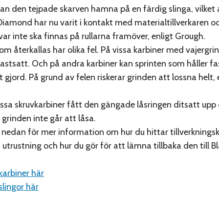
 kan den tejpade skarven hamna på en färdig slinga, vilket 
 Diamond har nu varit i kontakt med materialtillverkaren o
var inte ska finnas på rullarna framöver, enligt Grough.
om återkallas har olika fel. På vissa karbiner med vajergri
 fastsatt. Och på andra karbiner kan sprinten som håller f
t gjord. På grund av felen riskerar grinden att lossna helt, 
issa skruvkarbiner fått den gängade låsringen ditsatt upp
t grinden inte går att låsa.
a nedan för mer information om hur du hittar tillverknings
utrustning och hur du gör för att lämna tillbaka den till B
arbiner här
lingor här