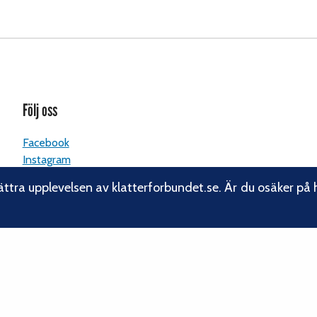
Följ oss
Facebook
Instagram
Linkedin
ättra upplevelsen av klatterforbundet.se. Är du osäker på 
Nyhetsbrev