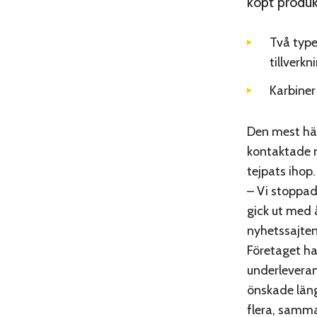
köpt produk
Två type
tillverk
Karbiner
Den mest häp
kontaktade n
tejpats ihop.
– Vi stoppa
gick ut med 
nyhetssajte
Företaget ha
underleveran
önskade läng
flera, samm