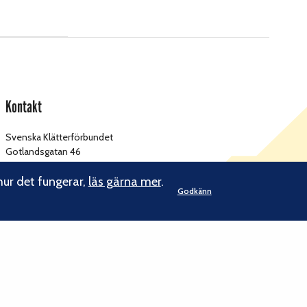
Kontakt
Svenska Klätterförbundet
Gotlandsgatan 46
116 65 Stockholm
hur det fungerar,
läs gärna mer
.
Godkänn
kansliet@klatterforbundet.rf.se
E-post:
Övriga kontaktuppgifter