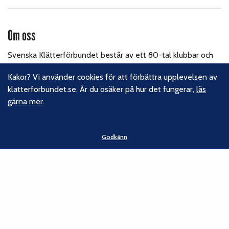
Om oss
Svenska Klätterförbundet består av ett 80-tal klubbar och
över 16 000 medlemmar. Vi finns från Trelleborg i söder till
Kakor? Vi använder cookies för att förbättra upplevelsen av
Kiruna i norr. Klättrarna i Sverige är dock betydligt fler och vi
klatterforbundet.se. Är du osäker på hur det fungerar,
läs
för din talan, oavsett om du är medlem eller inte.
Läs om
gärna mer
.
vårt hållbarhetsarbete.
Följ oss
Godkänn
Facebook
Instagram
Linkedin
Nyhetsbrev
Kontakt