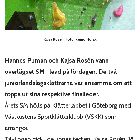
Kajsa Rosén. Foto: Reino Horak
Hannes Puman och Kajsa Rosén vann
överlägset SM i lead på lördagen. De två
juniorlandslagsklättrarna var ensamma om att
toppa ut sina respektive finalleder.
Årets SM hölls på Klätterlabbet i Göteborg med
Västkustens Sportklätterklubb (VSKK) som
arrangör.
Tävlingen gick i de ungas tecken. Kajsa Rosén, 18