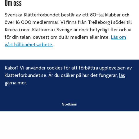
Om oss
Svenska Klätterförbundet består av ett 80-tal klubbar och
över 16 000 medlemmar. Vi finns från Trelleborg i söder till
Kiruna i norr. Klättrarna i Sverige är dock betydligt fler och vi
för din talan, oavsett om du är medlem eller inte.
Läs om
vårt hållbarhetsarbete.
Följ oss
Kakor? Vi använder cookies för att förbättra upplevelsen av
klatterforbundet.se. Är du osäker på hur det fungerar,
läs
Facebook
gärna mer
.
Instagram
Linkedin
Nyhetsbrev
Godkänn
Kontakt
Svenska Klätterförbundet
Gotlandsgatan 46