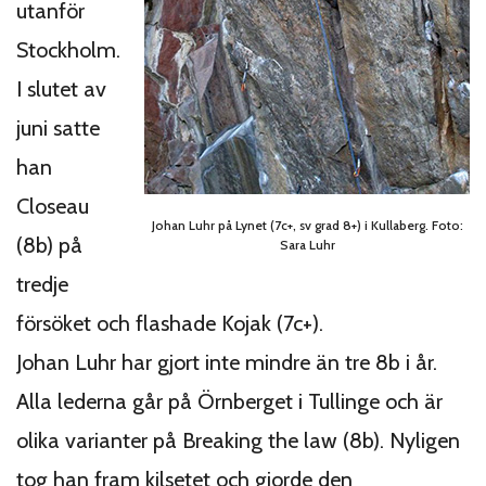
utanför
Stockholm.
I slutet av
juni satte
han
Closeau
Johan Luhr på Lynet (7c+, sv grad 8+) i Kullaberg. Foto:
(8b) på
Sara Luhr
tredje
försöket och flashade Kojak (7c+).
Johan Luhr har gjort inte mindre än tre 8b i år.
Alla lederna går på Örnberget i Tullinge och är
olika varianter på Breaking the law (8b). Nyligen
tog han fram kilsetet och gjorde den