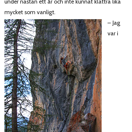
under nästan ett år och inte kunnat klättra lika
mycket som vanligt.
– Jag
var i