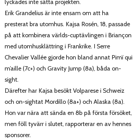
lyckades inte sätta projekten.
Erik Grandelius är inte ensam om att ha
presterat bra utomhus. Kajsa Rosén, 18, passade
på att kombinera världs-cuptävlingen i Briançon
med utomhusklättring i Frankrike. I Serre
Chevalier Vallée gjorde hon bland annat Pimï qui
m’aille (7c+) och Gravity Jump (8a), båda on-
sight.
Därefter har Kajsa besökt Volparese i Schweiz
och on-sightat Mordillo (8a+) och Alaska (8a).
Hon var nära att sända en 8b på första försöket,
men föll tyvärr i slutet, rapporterar en av hennes
sponsorer.