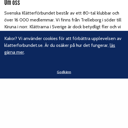
Om oss
Svenska Klätterförbundet består av ett 80-tal klubbar och
över 16 000 medlemmar. Vi finns från Trelleborg i söder till
Kiruna i norr. Klättrarna i Sverige är dock betydligt fler och vi
för din talan, oavsett om du är medlem eller inte.
Läs om
Kakor? Vi använder cookies för att förbättra upplevelsen av
vårt hållbarhetsarbete.
klatterforbundet.se. Är du osäker på hur det fungerar,
läs
gärna mer
.
Följ oss
Facebook
Godkänn
Instagram
Linkedin
Nyhetsbrev
Kontakt
Svenska Klätterförbundet
Gotlandsgatan 46