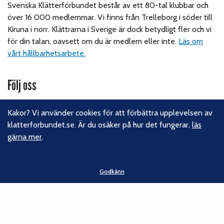
Svenska Klätterförbundet består av ett 80-tal klubbar och
över 16 000 medlemmar. Vi finns från Trelleborg i söder till
Kiruna i norr. Klättrarna i Sverige är dock betydligt fler och vi
för din talan, oavsett om du är medlem eller inte.
Läs om
vårt hållbarhetsarbete.
Följ oss
Facebook
Kakor? Vi använder cookies för att förbättra upplevelsen av
Instagram
klatterforbundet.se. Är du osäker på hur det fungerar,
läs
Linkedin
gärna mer
.
Nyhetsbrev
Kontakt
Godkänn
Svenska Klätterförbundet
Gotlandsgatan 46
116 65 Stockholm