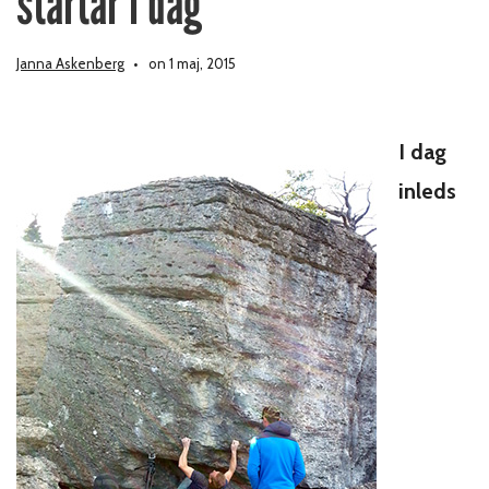
startar i dag
Janna Askenberg
on 1 maj, 2015
I dag
inleds