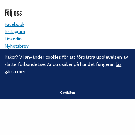
Följ oss
Facebook
Instagram
Linkedin
Nyhetsbrev
Kakor? Vi använder cookies för att förbättra upplevelsen av
Kontakt
klatterforbundet.se. Är du osäker på hur det fungerar,
läs
gärna mer
.
Svenska Klätterförbundet
Gotlandsgatan 46
116 65 Stockholm
Godkänn
E-post:
kansliet@klatterforbundet.rf.se
Övriga kontaktuppgifter