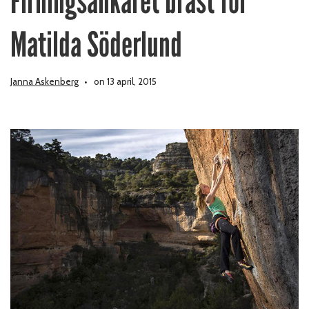
Firningsankaret brast för
Matilda Söderlund
Janna Askenberg
on 13 april, 2015