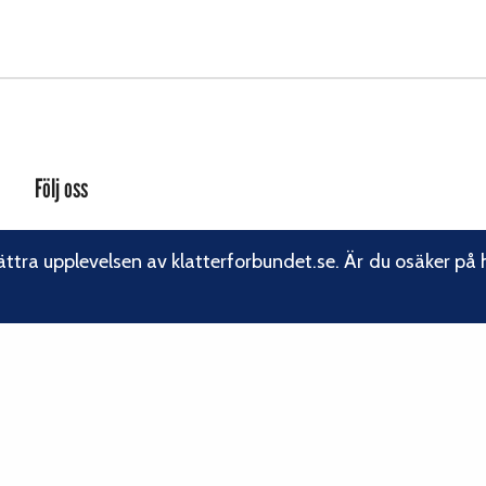
Följ oss
Facebook
ättra upplevelsen av klatterforbundet.se. Är du osäker på 
Instagram
Linkedin
Nyhetsbrev