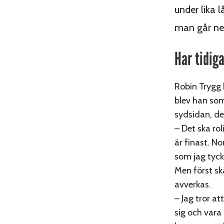
under lika 
man går ned 
Har tidig
Robin Trygg 
blev han som
sydsidan, de
– Det ska ro
är finast. No
som jag tyckt
Men först sk
avverkas.
– Jag tror at
sig och vara 