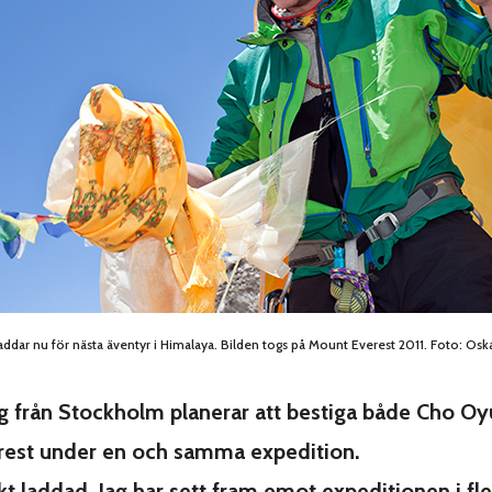
addar nu för nästa äventyr i Himalaya. Bilden togs på Mount Everest 2011. Foto: Osk
g från Stockholm planerar att bestiga både Cho Oy
est under en och samma expedition.
ukt laddad. Jag har sett fram emot expeditionen i fle