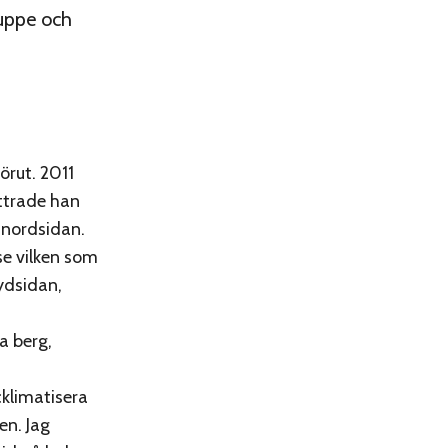
 uppe och
örut. 2011
ttrade han
 nordsidan.
se vilken som
sydsidan,
a berg,
cklimatisera
en. Jag