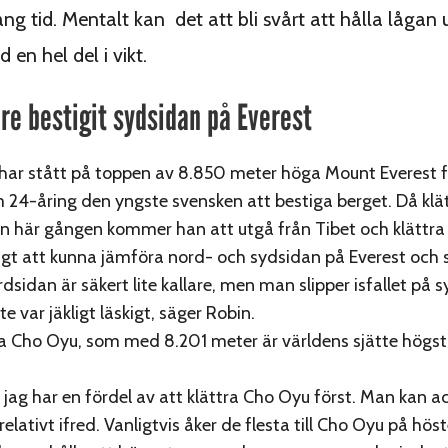
lång tid. Mentalt kan det att bli svårt att hålla lågan
en hel del i vikt.
are bestigit sydsidan på Everest
har stått på toppen av 8.850 meter höga Mount Everest f
 24-åring den yngste svensken att bestiga berget. Då klä
n här gången kommer han att utgå från Tibet och klättra
ligt att kunna jämföra nord- och sydsidan på Everest och 
rdsidan är säkert lite kallare, men man slipper isfallet på 
e var jäkligt läskigt, säger Robin.
a Cho Oyu, som med 8.201 meter är världens sjätte högst
t jag har en fördel av att klättra Cho Oyu först. Man kan a
relativt ifred. Vanligtvis åker de flesta till Cho Oyu på höst