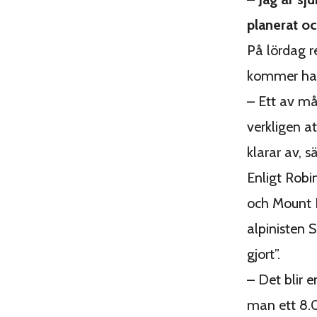
planerat oc
På lördag r
kommer han 
– Ett av må
verkligen a
klarar av, s
Enligt Robi
och Mount 
alpinisten 
gjort”.
– Det blir e
man ett 8.