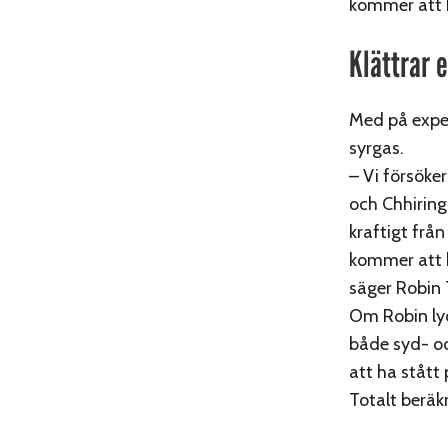
kommer att k
Klättrar 
Med på exped
syrgas.
– Vi försöke
och Chhiring
kraftigt frå
kommer att h
säger Robin 
Om Robin lyc
både syd- o
att ha stått
Totalt beräk