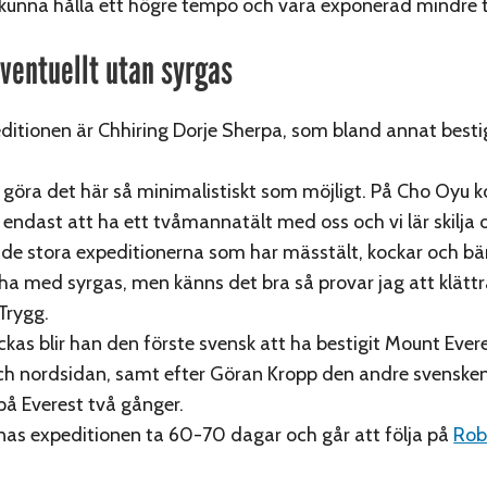
unna hålla ett högre tempo och vara exponerad mindre t
eventuellt utan syrgas
itionen är Chhiring Dorje Sherpa, som bland annat bestig
r göra det här så minimalistiskt som möjligt. På Cho Oyu
 endast att ha ett tvåmannatält med oss och vi lär skilja o
n de stora expeditionerna som har mässtält, kockar och bär
a med syrgas, men känns det bra så provar jag att klättr
Trygg.
kas blir han den förste svensk att ha bestigit Mount Ever
ch nordsidan, samt efter Göran Kropp den andre svenske
 på Everest två gånger.
nas expeditionen ta 60-70 dagar och går att följa på
Rob