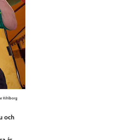
ar Kihlborg
u och
ra år,