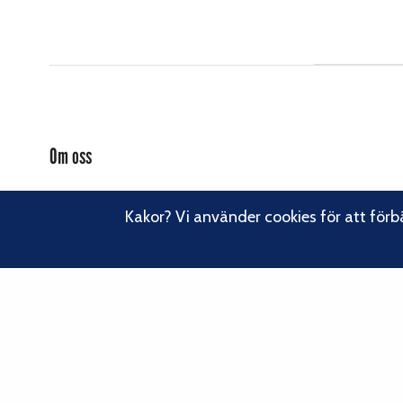
Om oss
Svenska Klätterförbundet består av ett 80-tal klubbar och över
16 000 medlemmar. Vi finns från Trelleborg i söder till Kiruna i
Kakor? Vi använder cookies för att förb
norr. Klättrarna i Sverige är dock betydligt fler och vi för din
Läs om vårt
talan, oavsett om du är medlem eller inte.
hållbarhetsarbete.