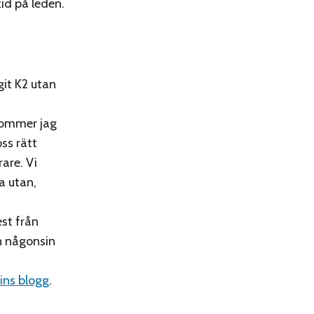
id på leden.
it K2 utan
 kommer jag
ss rätt
are. Vi
a utan,
est från
n någonsin
ins blogg
.