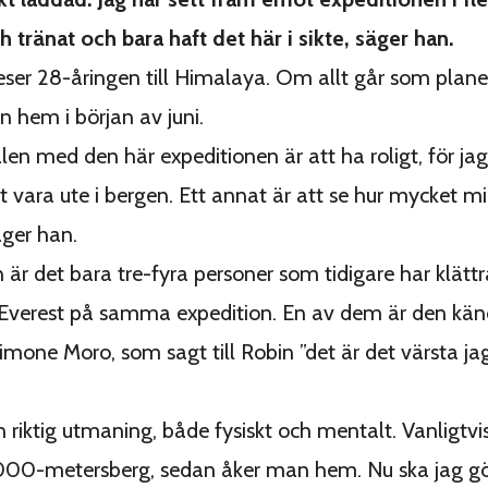
h tränat och bara haft det här i sikte, säger han.
eser 28-åringen till Himalaya. Om allt går som plane
hem i början av juni.
len med den här expeditionen är att ha roligt, för jag
tt vara ute i bergen. Ett annat är att se hur mycket m
äger han.
n är det bara tre-fyra personer som tidigare har klät
Everest på samma expedition. En av dem är den kä
Simone Moro, som sagt till Robin ”det är det värsta j
n riktig utmaning, både fysiskt och mentalt. Vanligtvis
000-metersberg, sedan åker man hem. Nu ska jag gö