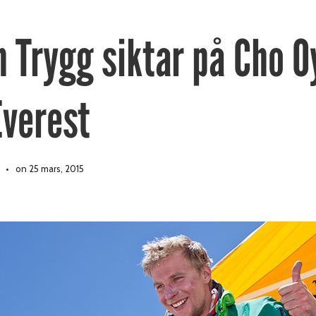
n Trygg siktar på Cho O
Everest
on 25 mars, 2015