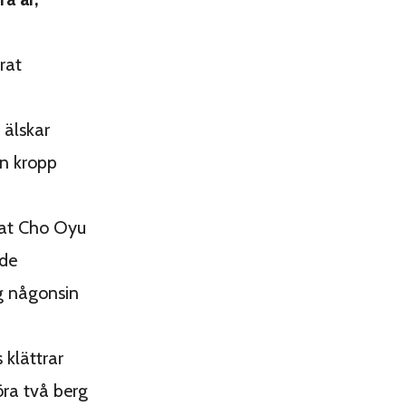
rat
 älskar
in kropp
trat Cho Oyu
nde
ag någonsin
 klättrar
ra två berg