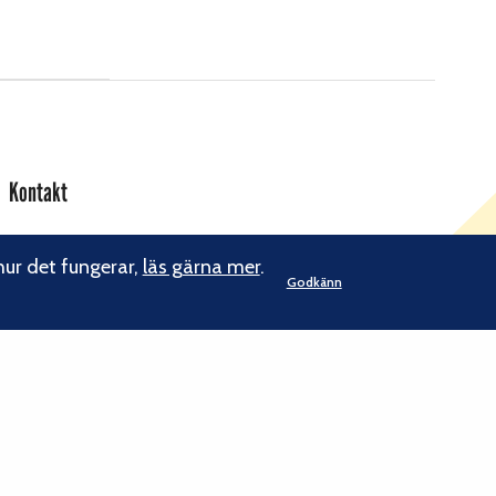
Kontakt
Svenska Klätterförbundet
Gotlandsgatan 46
hur det fungerar,
läs gärna mer
.
Godkänn
116 65 Stockholm
kansliet@klatterforbundet.rf.se
E-post:
Övriga kontaktuppgifter