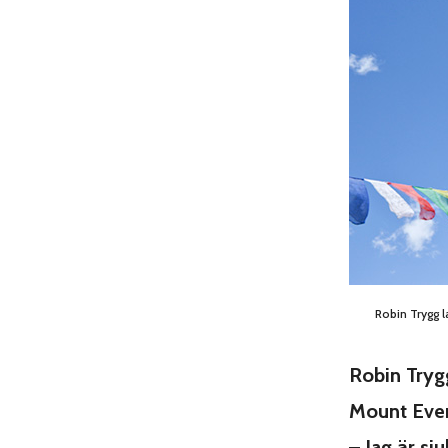
Robin Trygg l
Robin Tryg
Mount Ever
– Jag är sj