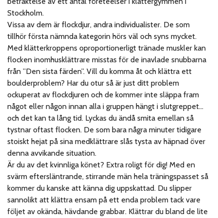
betraktelse av ett antal företeelser i klättergymmen i
Stockholm.
Vissa av dem är flockdjur, andra individualister. De som
tillhör första nämnda kategorin hörs väl och syns mycket.
Med klätterkroppens oproportionerligt tränade muskler kan
flocken inomhusklättrare misstas för de inavlade snubbarna
från ”Den sista färden”. Vill du komma åt och klättra ett
boulderproblem? Har du otur så är just ditt problem
ockuperat av flockdjuren och de kommer inte släppa fram
något eller någon innan alla i gruppen hängt i slutgreppet…
och det kan ta lång tid. Lyckas du ändå smita emellan så
tystnar oftast flocken. De som bara några minuter tidigare
stoiskt hejat på sina medklättrare slås tysta av häpnad över
denna avvikande situation.
Är du av det kvinnliga könet? Extra roligt för dig! Med en
svärm eftersläntrande, stirrande män hela träningspasset så
kommer du kanske att känna dig uppskattad. Du slipper
sannolikt att klättra ensam på ett enda problem tack vare
följet av okända, hävdande grabbar. Klättrar du bland de lite