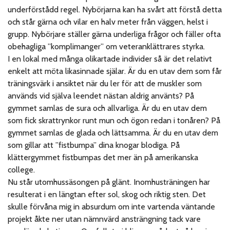
underförstådd regel. Nybörjarna kan ha svårt att förstå detta
och står gärna och vilar en halv meter från väggen, helst i
grupp. Nybörjare ställer gärna underliga frågor och fäller ofta
obehagliga ”komplimanger” om veteranklättrares styrka.
I en lokal med många olikartade individer så är det relativt
enkelt att möta likasinnade själar. Är du en utav dem som får
träningsvärk i ansiktet när du ler för att de muskler som
används vid själva leendet nästan aldrig använts? På
gymmet samlas de sura och allvarliga. Är du en utav dem
som fick skrattrynkor runt mun och ögon redan i tonåren? På
gymmet samlas de glada och lättsamma. Är du en utav dem
som gillar att ”fistbumpa” dina knogar blodiga. På
klättergymmet fistbumpas det mer än på amerikanska
college.
Nu står utomhussäsongen på glänt. Inomhusträningen har
resulterat i en längtan efter sol, skog och riktig sten. Det
skulle förvåna mig in absurdum om inte vartenda väntande
projekt åkte ner utan nämnvärd ansträngning tack vare