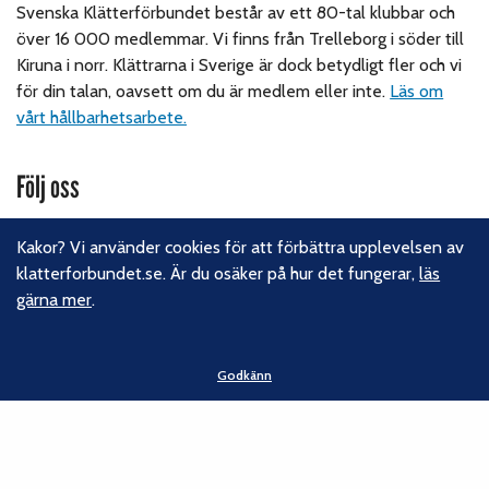
Svenska Klätterförbundet består av ett 80-tal klubbar och
över 16 000 medlemmar. Vi finns från Trelleborg i söder till
Kiruna i norr. Klättrarna i Sverige är dock betydligt fler och vi
för din talan, oavsett om du är medlem eller inte.
Läs om
vårt hållbarhetsarbete.
Följ oss
Facebook
Kakor? Vi använder cookies för att förbättra upplevelsen av
Instagram
klatterforbundet.se. Är du osäker på hur det fungerar,
läs
Linkedin
gärna mer
.
Nyhetsbrev
Kontakt
Godkänn
Svenska Klätterförbundet
Gotlandsgatan 46
116 65 Stockholm