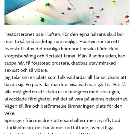
Testosteronet osar i luften. För den egna hälsans skull bör
man ta så små andetag som möjligt. Hos kvinnor kan ett
överskott utav det manliga hormonet orsaka både ökad
kroppsbehåring och flertalet finnar. Män, å andra sidan, kan
tappa hår, få förstorad prostata, drabbas utav minskad
sexlust och så vidare.
Jag talar om en plats som folk vallfärdar till för sin chans att
hävda sig. En plats där man kan visa vad man går för. Här får
alla möjligheten att sticka ut ur mängden med sina egna,
utvecklade färdigheter, må det så vara på andras bekostnad.
Vägen till ära och berömmelse lämnar ingen plats för den
veke.
Sprungen från mindre klättersamhällen, men nyinflyttad
stockholmsbo; det här är min kortfattade, översiktliga