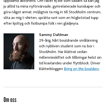
uppdämd abstinens. Om fallet ej blir som sådant så kan jag
ju alltid ta mina nyförvärvade, gymrelaterade kunskaper och
göra något annat; möjligtvis ta mig in till Stockholm centrum,
slita av mig t-shirten, sprätta runt som en högbröstad tupp
efter kjoltyg och fistbumpa folk i ren glädjeyra.
Sammy Dahlman
29-årig, hårt bouldrande smålänning
och nybliven student som nu bor i
Stockholm. Har klättrat sedan
millennieskiftet och tillbringar helst sin
tid kravlandes under flyttblock. Driver
klätterbloggen
Bring on the boulders
.
Om oss