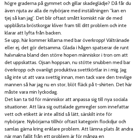
högre graderna på gymmet och gillar skadeglädje? Då får du
även njuta av alla de nybörjare med inställningen ”kan en
tjej så kan jag”. Det blir oftast smått komiskt när de med
uppblåsta bröstkorgar kliver fram till ditt problem och inte
klarar att lyfta från backen.
Se upp, här kommer killarna med bar överkropp! Vältränade
eller ej, det gör detsamma. Glada i hågen spatserar de runt
halvnakna bland den större hopen människor i tron om att
det uppskattas. Ojsan hoppsan, nu stötte snubben med bar
överkropp och ovanligt produktiva svettkörtlar in i mig. Jag
såg inte ut att vara svettig innan, men tack vare den trevlige
mannen så har jag nu en stor, blöt fläck på t-shirten. Det här
måste vara min lyckodag.
Det kan ta tid för människor att anpassa sig till nya sociala
situationer. Att lära sig outtalade gymregler som innefattar
vett och etikett är inte alltid så lätt, särskilt inte för
nybörjare. Nybörjarna tillhör oftast kategorin flockdjur och
samlas gärna kring enklare problem. Att lämna plats åt andra
när man fallit från ett problem är för många en