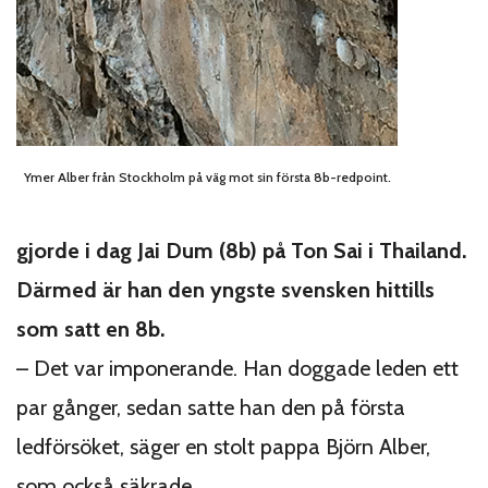
Ymer Alber från Stockholm på väg mot sin första 8b-redpoint.
gjorde i dag Jai Dum (8b) på Ton Sai i Thailand.
Därmed är han den yngste svensken hittills
som satt en 8b.
– Det var imponerande. Han doggade leden ett
par gånger, sedan satte han den på första
ledförsöket, säger en stolt pappa Björn Alber,
som också säkrade.