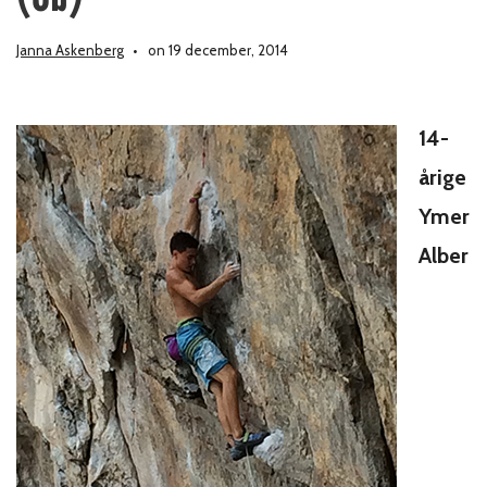
Janna Askenberg
on 19 december, 2014
14-
årige
Ymer
Alber