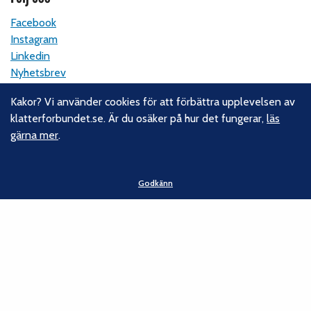
Facebook
Instagram
Linkedin
Nyhetsbrev
Kakor? Vi använder cookies för att förbättra upplevelsen av
Kontakt
klatterforbundet.se. Är du osäker på hur det fungerar,
läs
gärna mer
.
Svenska Klätterförbundet
Gotlandsgatan 46
116 65 Stockholm
Godkänn
E-post:
kansliet@klatterforbundet.rf.se
Övriga kontaktuppgifter