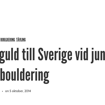
BOULDERING
TÄVLING
,
,
guld till Sverige vid jun
 bouldering
on 5 oktober, 2014