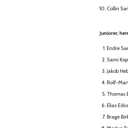
Collin Sa
Juniorer, he
Endre Sa
Sami Kop
Jakob He
Rolf-Mart
Thomas B
Elias Ed
Brage Bir