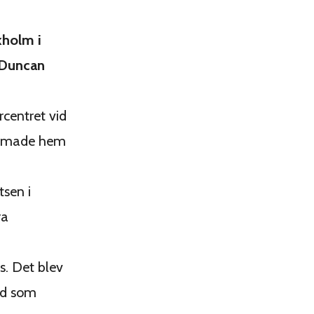
kholm i
 Duncan
centret vid
kammade hem
tsen i
ra
ss. Det blev
nd som