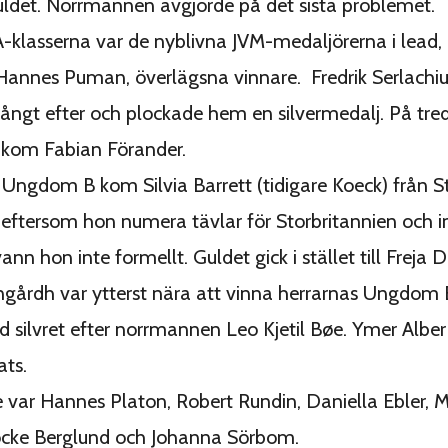
ldet. Norrmannen avgjorde på det sista problemet.
klasserna var de nyblivna JVM-medaljörerna i lead,
annes Puman, överlägsna vinnare. Fredrik Serlachiu
 långt efter och plockade hem en silvermedalj. På tredj
 kom Fabian Förander.
Ungdom B kom Silvia Barrett (tidigare Koeck) från 
eftersom hon numera tävlar för Storbritannien och in
ann hon inte formellt. Guldet gick i stället till Freja 
årdh var ytterst nära att vinna herrarnas Ungdom 
d silvret efter norrmannen Leo Kjetil Bøe. Ymer Alb
ats.
var Hannes Platon, Robert Rundin, Daniella Ebler, 
Jocke Berglund och Johanna Sörbom.