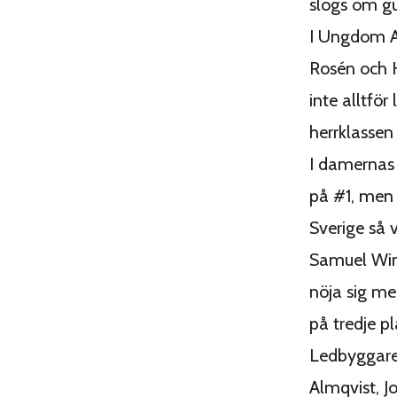
slogs om gu
I Ungdom A-
Rosén och H
inte alltför
herrklassen
I damernas 
på #1, men 
Sverige så v
Samuel Wing
nöja sig me
på tredje pl
Ledbyggare 
Almqvist, 