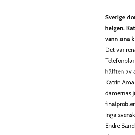
Sverige do
helgen. Ka
vann sina k
Det var ren
Telefonpla
hälften av 
Katrin Aman
damernas ju
finalproble
Inga svenska
Endre Sand