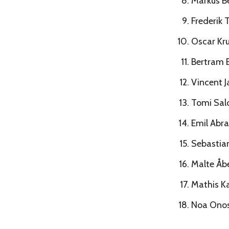
Markus B
Frederik 
Oscar Kru
Bertram 
Vincent J
Tomi Salo
Emil Abr
Sebastian
Malte Åbe
Mathis K
Noa Onos