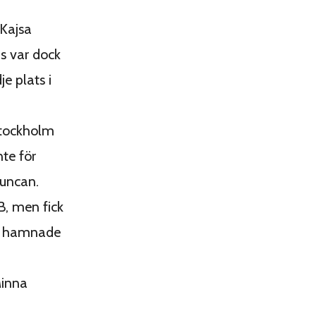
 Kajsa
s var dock
e plats i
Stockholm
te för
Duncan.
B, men fick
er hamnade
Minna