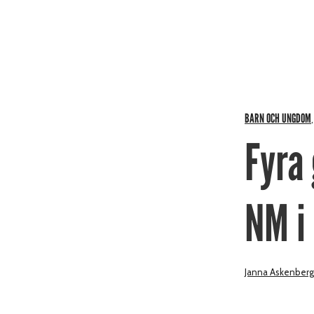
BARN OCH UNGDOM
Fyra 
NM i
Janna Askenberg