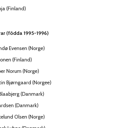
nja (Finland)
rrar (födda 1995-1996)
ndø Evensen (Norge)
onen (Finland)
ber Norum (Norge)
in Bjørngaard (Norgee)
laabjerg (Danmark)
vardsen (Danmark)
kelund Olsen (Norge)