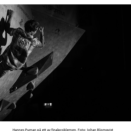
Hannes Puman på ett av finalproblemen. Foto: Johan Blomqvist