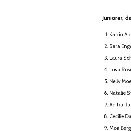
Juniorer, 
Katrin A
Sara Engq
Laura Sc
Lova Rose
Nelly Moe
Natalie S
Anitra Ta
Cecilie 
Moa Berg