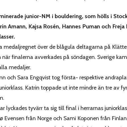
minerade junior-NM i bouldering, som hölls i Stoc
trin Amann, Kajsa Rosén, Hannes Puman och Freja
lasser.
a medaljregnet över de blågula deltagarna på Klätter
n när finalerna avverkades på söndagen. Sverige 
alla medaljer.
n och Sara Engqvist tog första- respektive andrapla
niorklass. Katrin toppade ut inte mindre än tre av fy
m.
r lyckades tyvärr ta sig till final i herrarnas juniorkla
ø Evensen från Norge och Sami Koponen från Finla