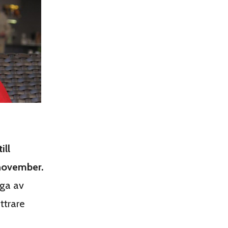
ill
november.
aga av
ttrare