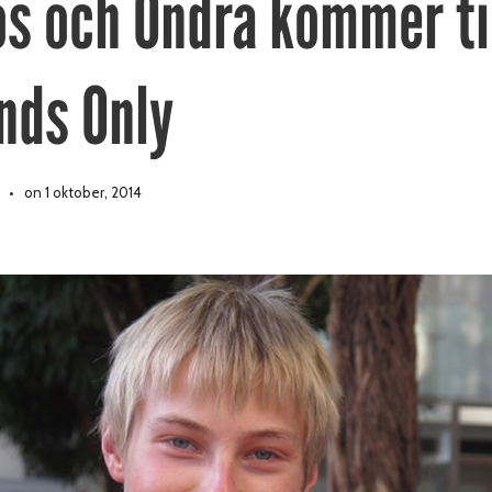
s och Ondra kommer ti
nds Only
on 1 oktober, 2014