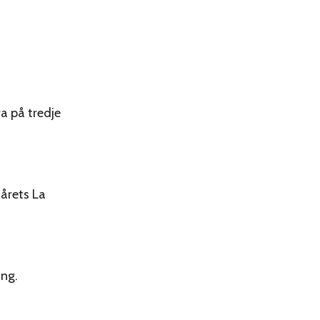
ra på tredje
 årets La
ing.