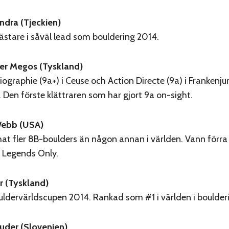
dra (Tjeckien)
stare i såväl lead som bouldering 2014.
er Megos (Tyskland)
iographie (9a+) i Ceuse och Action Directe (9a) i Frankenju
. Den förste klättraren som har gjort 9a on-sight.
ebb (USA)
hat fler 8B-boulders än någon annan i världen. Vann förra
 Legends Only.
r (Tyskland)
ldervärldscupen 2014. Rankad som #1 i världen i boulder
ruder (Slovenien)