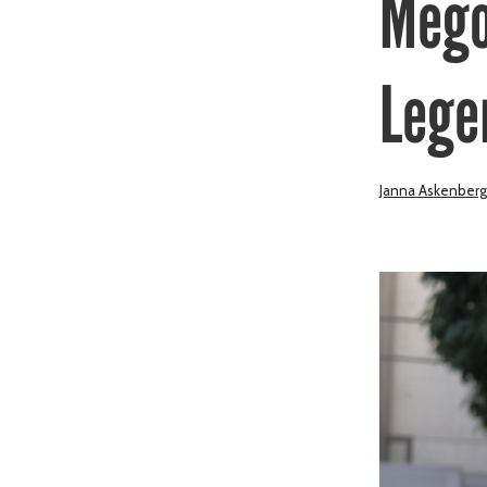
Mego
Lege
Janna Askenberg