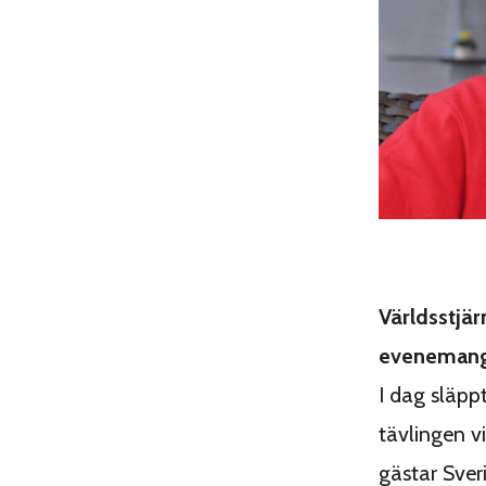
Världsstjä
evenemange
I dag släpp
tävlingen v
gästar Sver