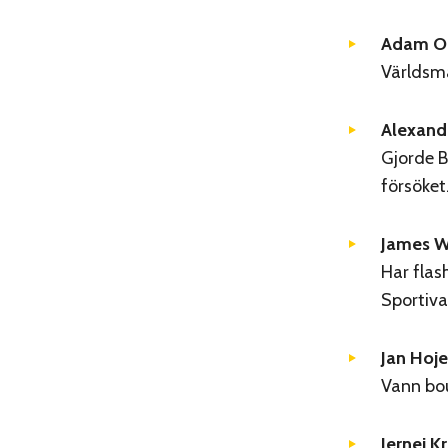
Adam On
Världsmä
Alexand
Gjorde B
försöket
James W
Har flas
Sportiva
Jan Hoje
Vann bou
Jernej K