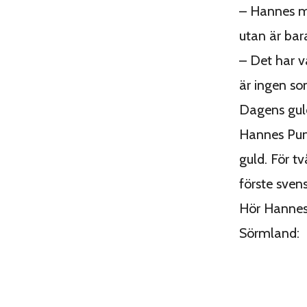
– Hannes må
utan är bar
– Det har v
är ingen so
Dagens guld
Hannes Puma
guld. För t
förste sven
Hör Hannes
Sörmland: