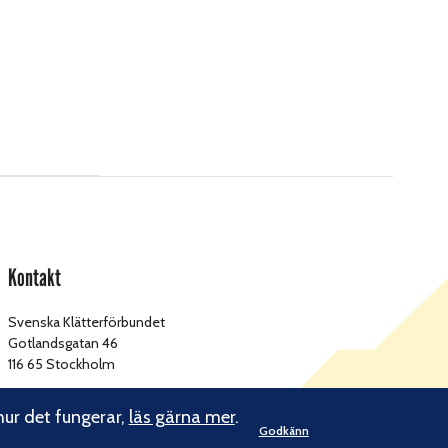
Kontakt
Svenska Klätterförbundet
Gotlandsgatan 46
116 65 Stockholm
kansliet@klatterforbundet.rf.se
E-post:
hur det fungerar,
läs gärna mer
.
Övriga kontaktuppgifter
Godkänn