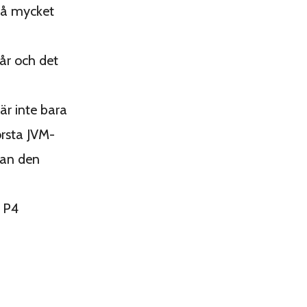
så mycket
 år och det
är inte bara
örsta JVM-
man den
 P4