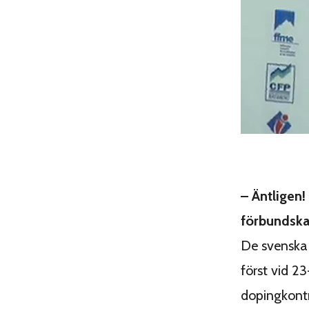
– Äntligen
förbundska
De svenska 
först vid 2
dopingkontr