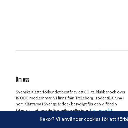
Om oss
Svenska Klätterförbundet består av ett 80-tal klubbar och över
16 000 medlemmar. Vi finns från Trelleborg i söder till Kiruna i
norr. Klättrarna i Sverige är dock betydligt fler och vi för din
Läs om vårt
talan, oavsett om du är medlem eller inte.
hållbarhetsarbete.
Kakor? Vi använder cookies för att förb