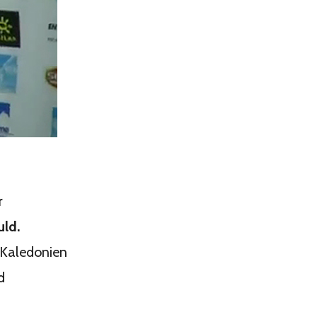
r
uld.
 Kaledonien
d