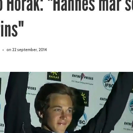
o Horak: "Hannes mår 
ins"
on 22 september, 2014