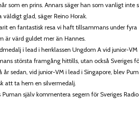
r som en prins. Annars säger han som vanligt inte 
a väldigt glad, säger Reino Horak.
arit en fantastisk resa vi haft tillsammans under fyra
m är värd guldet mer än Hannes.
medalj i lead i herrklassen Ungdom A vid junior-VM 
ns största framgång hittills, utan också Sveriges f
vå år sedan, vid junior-VM i lead i Singapore, blev Pu
sk att ta hem en silvermedalj.
 Puman själv kommentera segern för Sveriges Radio