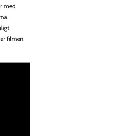
ser med
rna.
ligt
er filmen