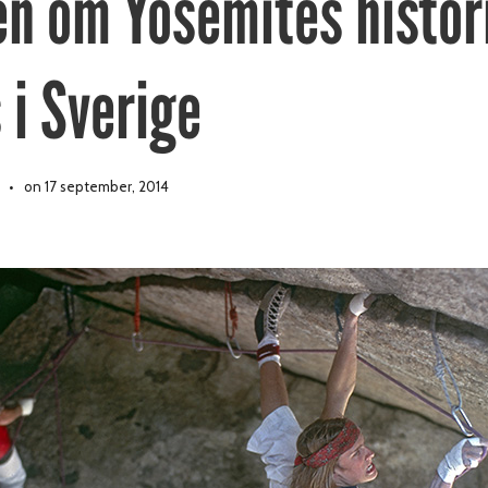
en om Yosemites histor
 i Sverige
on 17 september, 2014