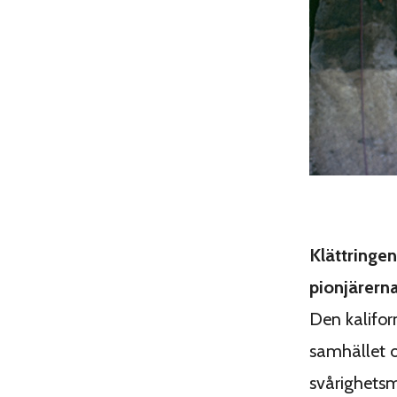
Klättringe
pionjärerna
Den kalifo
samhället o
svårighetsm