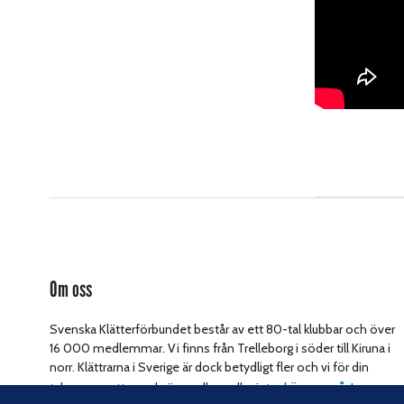
Om oss
Svenska Klätterförbundet består av ett 80-tal klubbar och över
16 000 medlemmar. Vi finns från Trelleborg i söder till Kiruna i
norr. Klättrarna i Sverige är dock betydligt fler och vi för din
Läs om vårt
talan, oavsett om du är medlem eller inte.