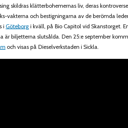
rising skildras klätterbohemernas liv, deras kontrover
ks-vakterna och bestigningarna av de berömda lede
s i
Göteborg
i kväll, på Bio Capitol vid Skanstorget. En
a är biljetterna slutsålda. Den 25:e september komm
lm
och visas på Dieselverkstaden i Sickla.