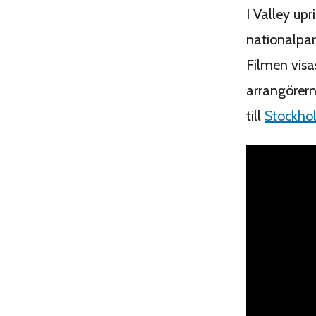
I Valley up
nationalpar
Filmen visa
arrangörern
till
Stockho