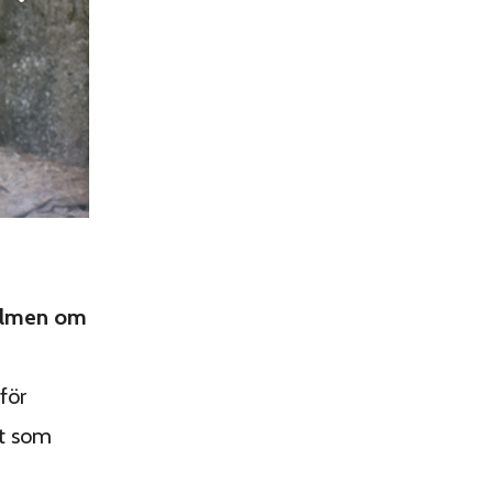
filmen om
för
lt som