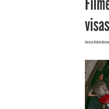
Film
visas
Janna Askenberg