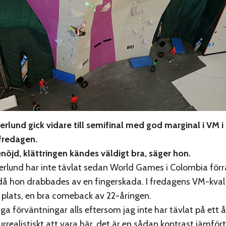
rlund gick vidare till semifinal med god marginal i VM i 
fredagen.
tenöjd, klättringen kändes väldigt bra, säger hon.
rlund har inte tävlat sedan World Games i Colombia förr
å hon drabbades av en fingerskada. I fredagens VM-kval 
 plats, en bra comeback av 22-åringen.
ga förväntningar alls eftersom jag inte har tävlat på ett å
surrealistiskt att vara här, det är en sådan kontrast jämfö