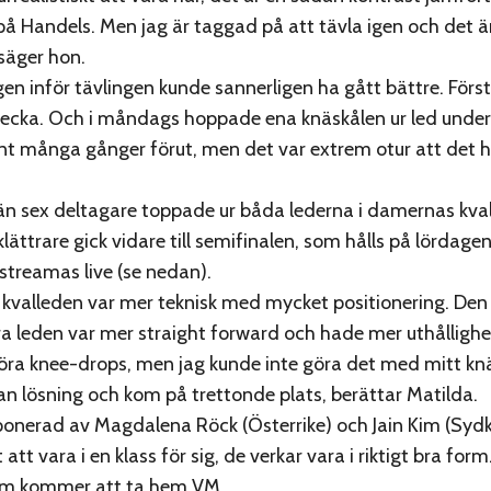
å Handels. Men jag är taggad på att tävla igen och det är 
 säger hon.
n inför tävlingen kunde sannerligen ha gått bättre. Först
 vecka. Och i måndags hoppade ena knäskålen ur led under
nt många gånger förut, men det var extrem otur att det 
än sex deltagare toppade ur båda lederna i damernas kval,
klättrare gick vidare till semifinalen, som hålls på lördagen
streamas live (se nedan).
 kvalleden var mer teknisk med mycket positionering. Den
a leden var mer straight forward och hade mer uthållighet.
öra knee-drops, men jag kunde inte göra det med mitt knä
an lösning och kom på trettonde plats, berättar Matilda.
onerad av Magdalena Röck (Österrike) och Jain Kim (Sydk
 att vara i en klass för sig, de verkar vara i riktigt bra form.
m kommer att ta hem VM.