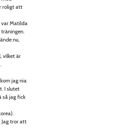
roligt att
 var Matilda
 träningen.
hände nu,
 vilket är
.
 kom jag nia
 I slutet
 så jag fick
orea).
 Jag tror att