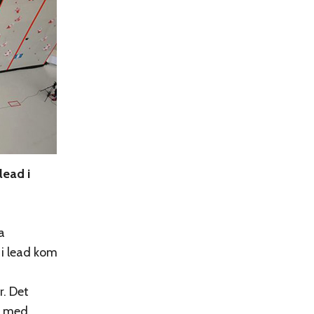
lead i
a
i lead kom
r. Det
rt med