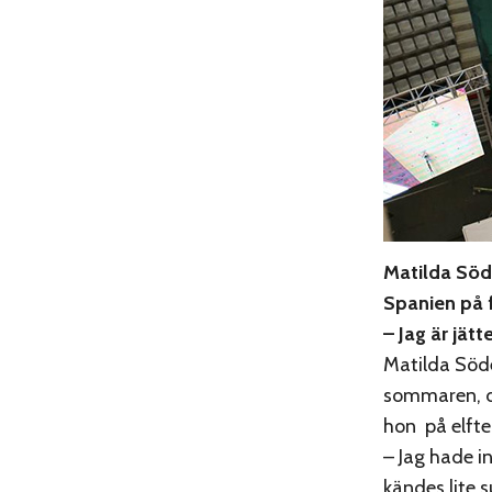
Matilda Söde
Spanien på 
– Jag är jät
Matilda Söde
sommaren, d
hon på elfte
– Jag hade in
kändes lite 