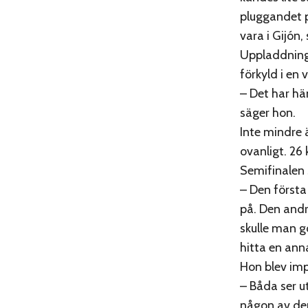
pluggandet p
vara i Gijón,
Uppladdninge
förkyld i en
– Det har hä
säger hon.
Inte mindre 
ovanligt. 26 
Semifinalen 
– Den första
på. Den andr
skulle man g
hitta en ann
Hon blev imp
– Båda ser ut
någon av de