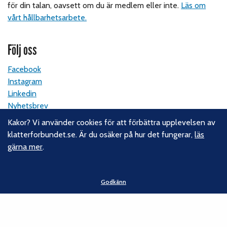
för din talan, oavsett om du är medlem eller inte.
Läs om
vårt hållbarhetsarbete.
Följ oss
Facebook
Instagram
Linkedin
Nyhetsbrev
Kakor? Vi använder cookies för att förbättra upplevelsen av
Kontakt
klatterforbundet.se. Är du osäker på hur det fungerar,
läs
gärna mer
.
Svenska Klätterförbundet
Gotlandsgatan 46
116 65 Stockholm
Godkänn
E-post:
kansliet@klatterforbundet.rf.se
Övriga kontaktuppgifter