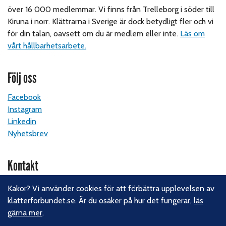
över 16 000 medlemmar. Vi finns från Trelleborg i söder till
Kiruna i norr. Klättrarna i Sverige är dock betydligt fler och vi
för din talan, oavsett om du är medlem eller inte.
Läs om
vårt hållbarhetsarbete.
Följ oss
Facebook
Instagram
Linkedin
Nyhetsbrev
Kontakt
Svenska Klätterförbundet
Kakor? Vi använder cookies för att förbättra upplevelsen av
Gotlandsgatan 46
klatterforbundet.se. Är du osäker på hur det fungerar,
läs
116 65 Stockholm
gärna mer
.