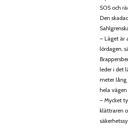
SOS och räd
Den skadad
Sahlgrenska
– Läget är a
lördagen, s
Brappersber
leder i det
meter lång 
hela vägen 
– Mycket ty
klättraren o
säkerhetssy