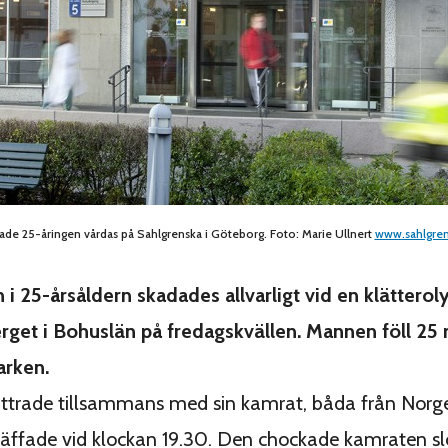
de 25-åringen vårdas på Sahlgrenska i Göteborg. Foto: Marie Ullnert
www.sahlgren
i 25-årsåldern skadades allvarligt vid en klätterol
rget i Bohuslän på fredagskvällen. Mannen föll 25
arken.
ttrade tillsammans med sin kamrat, båda från Norge
räffade vid klockan 19.30. Den chockade kamraten slo