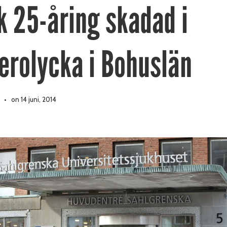
k 25-åring skadad i
terolycka i Bohuslän
on 14 juni, 2014