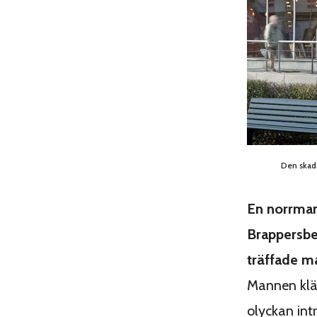
Den skada
En norrman 
Brappersbe
träffade m
Mannen klä
olyckan int