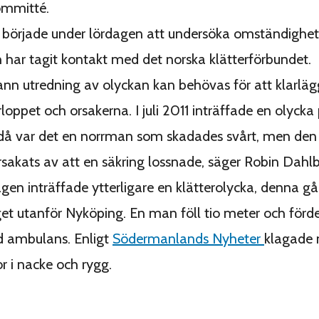
ommitté.
örjade under lördagen att undersöka omständighete
 har tagit kontakt med det norska klätterförbundet.
nn utredning av olyckan kan behövas för att klarlä
loppet och orsakerna. I juli 2011 inträffade en olyc
 då var det en norrman som skadades svårt, men den
rsakats av att en säkring lossnade, säger Robin Dahlb
gen inträffade ytterligare en klätterolycka, denna gå
t utanför Nyköping. En man föll tio meter och fördes
d ambulans. Enligt
Södermanlands Nyheter
klagade
r i nacke och rygg.