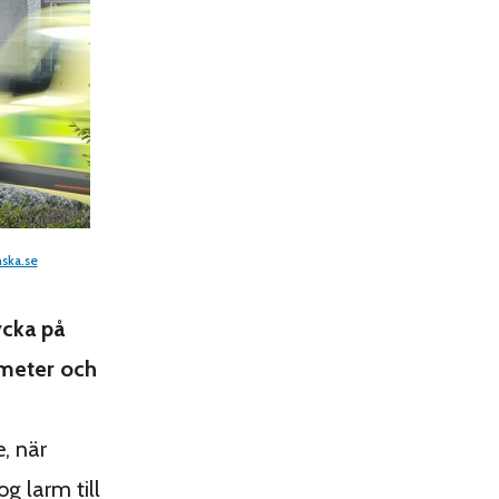
ska.se
ycka på
 meter och
, när
g larm till