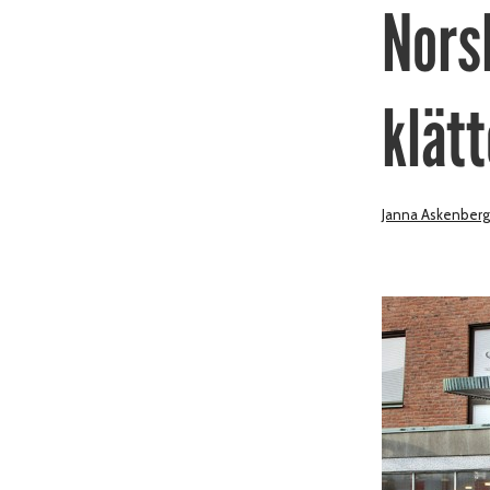
Nors
klät
Janna Askenberg