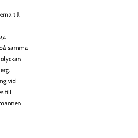
rna till
gga
ka på samma
 olyckan
erg.
ng vid
 till
 mannen