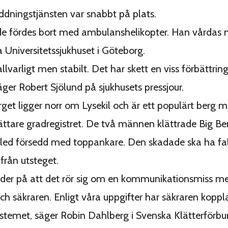
dningstjänsten var snabbt på plats.
e fördes bort med ambulanshelikopter. Han vårdas 
 Universitetssjukhuset i Göteborg.
llvarligt men stabilt. Det har skett en viss förbättrin
äger Robert Sjölund på sjukhusets pressjour.
get ligger norr om Lysekil och är ett populärt berg m
 lättare gradregistret. De två männen klättrade Big Be
led försedd med toppankare. Den skadade ska ha fal
från utsteget.
der på att det rör sig om en kommunikationsmiss me
ch säkraren. Enligt våra uppgifter har säkraren koppla
stemet, säger Robin Dahlberg i Svenska Klätterförbu