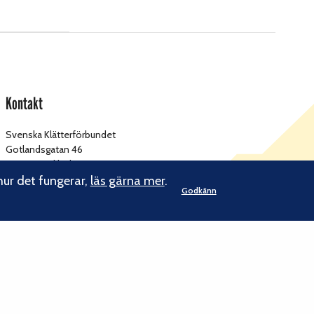
Kontakt
Svenska Klätterförbundet
Gotlandsgatan 46
116 65 Stockholm
hur det fungerar,
läs gärna mer
.
Godkänn
kansliet@klatterforbundet.rf.se
E-post:
Övriga kontaktuppgifter