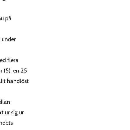
nu på
g under
ed flera
n (5), en 25
lit handlöst
llan
t ur sig ur
ndets