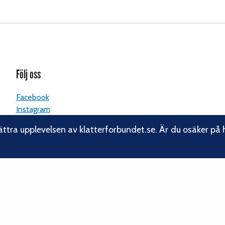
Följ oss
Facebook
Instagram
Linkedin
ättra upplevelsen av klatterforbundet.se. Är du osäker på 
Nyhetsbrev