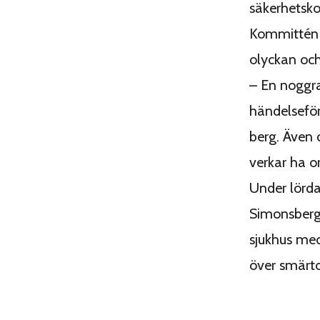
säkerhetsk
Kommittén b
olyckan och
– En noggra
händelseför
berg. Även
verkar ha o
Under lörda
Simonsberge
sjukhus me
över smärto