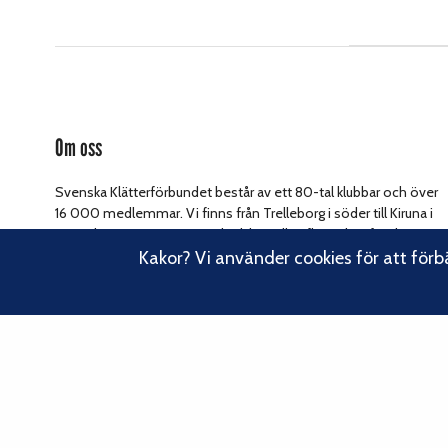
Om oss
Svenska Klätterförbundet består av ett 80-tal klubbar och över
16 000 medlemmar. Vi finns från Trelleborg i söder till Kiruna i
norr. Klättrarna i Sverige är dock betydligt fler och vi för din
Kakor? Vi använder cookies för att förb
Läs om vårt
talan, oavsett om du är medlem eller inte.
hållbarhetsarbete.