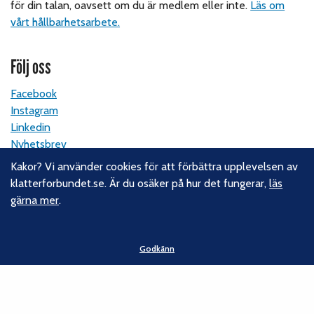
för din talan, oavsett om du är medlem eller inte.
Läs om
vårt hållbarhetsarbete.
Följ oss
Facebook
Instagram
Linkedin
Nyhetsbrev
Kakor? Vi använder cookies för att förbättra upplevelsen av
Kontakt
klatterforbundet.se. Är du osäker på hur det fungerar,
läs
gärna mer
.
Svenska Klätterförbundet
Gotlandsgatan 46
116 65 Stockholm
Godkänn
E-post:
kansliet@klatterforbundet.rf.se
Övriga kontaktuppgifter