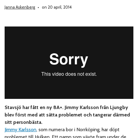
Janna Askenberg
on 20 april, 2014
Stavsjö har fått en ny 8A+. Jimmy Karlsson från Ljungby
blev först med att sätta problemet och tangerar därmed
sitt personbästa.
Jimmy Karlsson
, som numera bor i Norrköping, har döpt
problemet till Hulken. Ett namn som växte fram under de