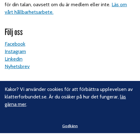
för din talan, oavsett om du är medlem eller inte.
Läs om
vårt hållbarhetsarbete.
Följ oss
Facebook
Instagram
Linkedin
Nyhetsbrev
Kontakt
Kakor? Vi använder cookies för att förbättra upplevelsen av
klatterforbundet.se. Är du osäker på hur det fungerar,
läs
Svenska Klätterförbundet
gärna mer
.
Gotlandsgatan 46
116 65 Stockholm
Godkänn
E-post:
kansliet@klatterforbundet.rf.se
Övriga kontaktuppgifter