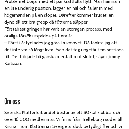
Problemet börjar med ett par kraftfulla flytt. Man hamnar i
en lite underlig position, lägger en häl och faller in med
högerhanden på en sloper. Därefter kommer kruxet, en
dyno till ett bra grepp då fötterna släpper.
Förstabestigningen har varit en utdragen process, med
otaliga försök utspridda på flera år.
– Först i år lyckades jag göra kruxmovet. Då tänkte jag att
det inte var så långt kvar. Men det tog ungefär fem sessions
till. Det började bli ganska mentalt mot slutet, säger Jimmy
Karlsson.
Om oss
Svenska Klätterförbundet består av ett 80-tal klubbar och
över 16 000 medlemmar. Vi finns från Trelleborg i söder till
Kiruna i norr. Klättrarna i Sverige är dock betydligt fler och vi