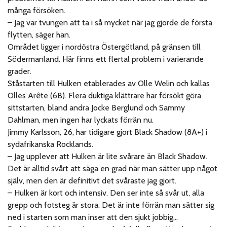
många försöken.
– Jag var tvungen att ta i så mycket när jag gjorde de första
flytten, säger han.
Området ligger i nordöstra Östergötland, på gränsen till
Södermanland. Här finns ett flertal problem i varierande
grader.
Ståstarten till Hulken etablerades av Olle Welin och kallas
Olles Arête (6B). Flera duktiga klättrare har försökt göra
sittstarten, bland andra Jocke Berglund och Sammy
Dahlman, men ingen har lyckats förrän nu.
Jimmy Karlsson, 26, har tidigare gjort Black Shadow (8A+) i
sydafrikanska Rocklands.
– Jag upplever att Hulken är lite svårare än Black Shadow.
Det är alltid svårt att säga en grad när man sätter upp något
själv, men den är definitivt det svåraste jag gjort.
– Hulken är kort och intensiv. Den ser inte så svår ut, alla
grepp och fotsteg är stora. Det är inte förrän man sätter sig
ned i starten som man inser att den sjukt jobbig…