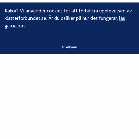
Kakor? Vi använder cookies för att förbättra upplevelsen av
Följ oss
klatterforbundet.se. Är du osäker på hur det fungerar,
läs
gärna mer
.
Facebook
Instagram
Linkedin
Godkänn
Nyhetsbrev
Kontakt
Svenska Klätterförbundet
Gotlandsgatan 46
116 65 Stockholm
E-post:
kansliet@klatterforbundet.rf.se
Övriga kontaktuppgifter