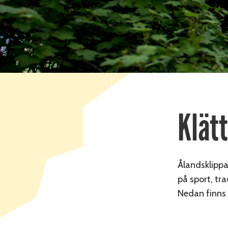
Klät
Ålandsklippa
på sport, tr
Nedan finns 