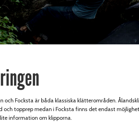
tringen
n och Focksta är båda klassiska klätterområden. Ålandskl
ad och topprep medan i Focksta finns det endast möjlighet
lite information om klipporna.