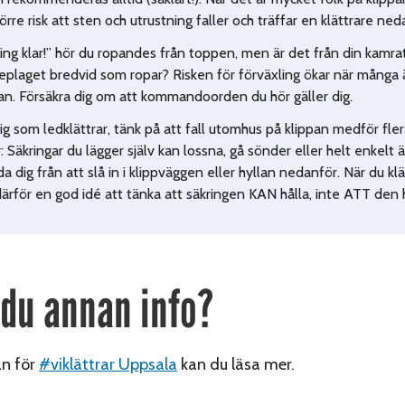
örre risk att sten och utrustning faller och träffar en klättrare ned
ing klar!” hör du ropandes från toppen, men är det från din kamrat
eplaget bredvid som ropar? Risken för förväxling ökar när många 
an. Försäkra dig om att kommandoorden du hör gäller dig.
ig som ledklättrar, tänk på att fall utomhus på klippan medför fler
r: Säkringar du lägger själv kan lossna, gå sönder eller helt enkelt 
a dig från att slå in i klippväggen eller hyllan nedanför. När du klä
ärför en god idé att tänka att säkringen KAN hålla, inte ATT den h
 du annan info?
an för
#viklättrar Uppsala
kan du läsa mer.