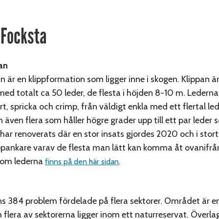
 Focksta
an
n är en klippformation som ligger inne i skogen. Klippan 
 med totalt ca 50 leder, de flesta i höjden 8-10 m. Ledern
t, spricka och crimp, från väldigt enkla med ett flertal led
 även flera som håller högre grader upp till ett par leder 
har renoverats där en stor insats gjordes 2020 och i stort 
ppankare varav de flesta man lätt kan komma åt ovanifrå
 om lederna
finns på den här sidan
.
nns 384 problem fördelade på flera sektorer. Området är en
flera av sektorerna ligger inom ett naturreservat. Överla