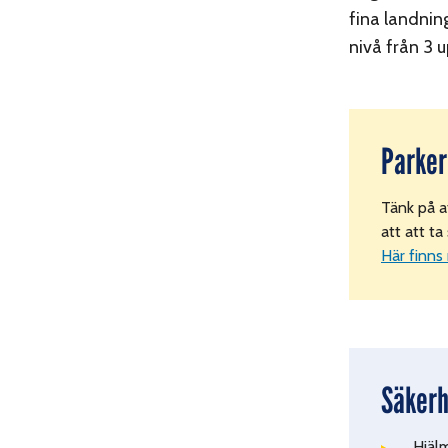
fina landnin
nivå från 3 
Parker
Tänk på a
att att t
Här finns
Säkerh
Hjälm