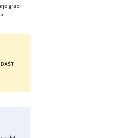
arje grad-
na.
NDAST
n är det