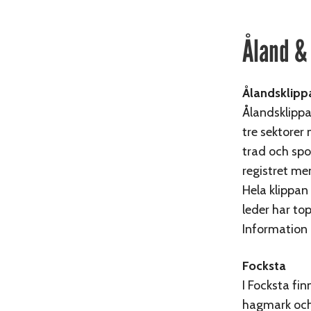
Åland &
Ålandsklipp
Ålandsklippa
tre sektorer
trad och spor
registret men
Hela klippan 
leder har to
Information
Focksta
I Focksta fi
hagmark och 