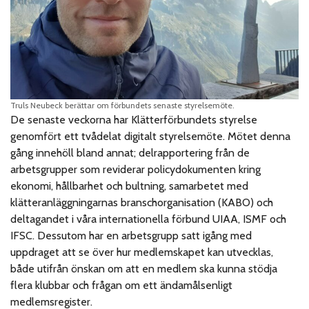
Truls Neubeck berättar om förbundets senaste styrelsemöte.
De senaste veckorna har Klätterförbundets styrelse
genomfört ett tvådelat digitalt styrelsemöte. Mötet denna
gång innehöll bland annat; delrapportering från de
arbetsgrupper som reviderar policydokumenten kring
ekonomi, hållbarhet och bultning, samarbetet med
klätteranläggningarnas branschorganisation (KABO) och
deltagandet i våra internationella förbund UIAA, ISMF och
IFSC. Dessutom har en arbetsgrupp satt igång med
uppdraget att se över hur medlemskapet kan utvecklas,
både utifrån önskan om att en medlem ska kunna stödja
flera klubbar och frågan om ett ändamålsenligt
medlemsregister.