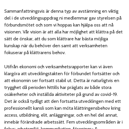
Sammanfattningsvis är denna typ av avstämning en viktig
del i de utvecklingsuppdrag ni medlemmar gav styrelsen på
förbundsmötet och som vi hoppas kan hjälpa oss att nå
visionen. Vår vision är att alla har möjlighet att klättra på det
sätt de önskar, att du som klättrare har bästa möjliga
kunskap när du behöver den samt att verksamheten
fokuserar på klättrarens behov.
Utifrån ekonomi och verksamhetsrapporter kan vi även
klargöra att utvecklingstakten för förbundet fortsätter och
att ekonomin ser fortsatt stabil ut. Detta är naturligtvis en
trygghet då perioden hittills har präglats av både stora
osäkerheter och inställda aktiviteter på grund av covid-19.
Det är också tydligt att den fortsatta utvecklingen med ett
professionellt kansli som kan möta klättringensbehov kring
access, utbildning, elit, anläggningar, och en hel del annat,
innebär förändrade arbetssätt. Fem utvecklingsområden är i
fokus; arbetsmiljö, kommunikation, förenings- &