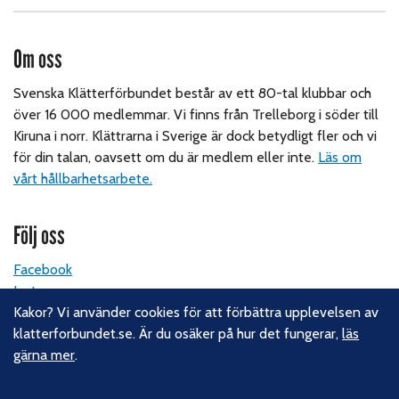
Om oss
Svenska Klätterförbundet består av ett 80-tal klubbar och
över 16 000 medlemmar. Vi finns från Trelleborg i söder till
Kiruna i norr. Klättrarna i Sverige är dock betydligt fler och vi
för din talan, oavsett om du är medlem eller inte.
Läs om
vårt hållbarhetsarbete.
Följ oss
Facebook
Instagram
Linkedin
Kakor? Vi använder cookies för att förbättra upplevelsen av
Nyhetsbrev
klatterforbundet.se. Är du osäker på hur det fungerar,
läs
gärna mer
.
Kontakt