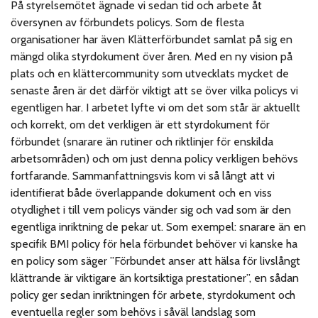
På styrelsemötet ägnade vi sedan tid och arbete åt
översynen av förbundets policys. Som de flesta
organisationer har även Klätterförbundet samlat på sig en
mängd olika styrdokument över åren. Med en ny vision på
plats och en klättercommunity som utvecklats mycket de
senaste åren är det därför viktigt att se över vilka policys vi
egentligen har. I arbetet lyfte vi om det som står är aktuellt
och korrekt, om det verkligen är ett styrdokument för
förbundet (snarare än rutiner och riktlinjer för enskilda
arbetsområden) och om just denna policy verkligen behövs
fortfarande. Sammanfattningsvis kom vi så långt att vi
identifierat både överlappande dokument och en viss
otydlighet i till vem policys vänder sig och vad som är den
egentliga inriktning de pekar ut. Som exempel: snarare än en
specifik BMI policy för hela förbundet behöver vi kanske ha
en policy som säger ”Förbundet anser att hälsa för livslångt
klättrande är viktigare än kortsiktiga prestationer”, en sådan
policy ger sedan inriktningen för arbete, styrdokument och
eventuella regler som behövs i såväl landslag som