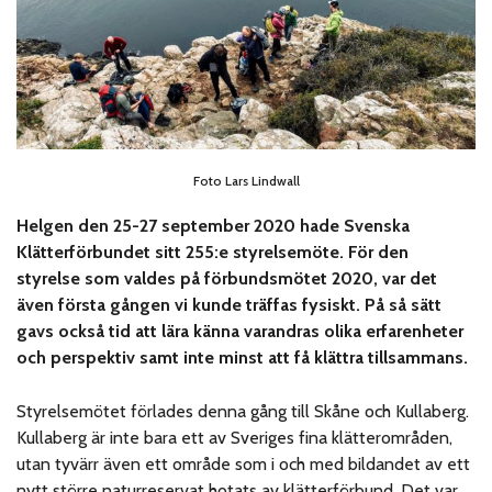
Foto Lars Lindwall
Helgen den 25-27 september 2020 hade Svenska
Klätterförbundet sitt 255:e styrelsemöte. För den
styrelse som valdes på förbundsmötet 2020, var det
även första gången vi kunde träffas fysiskt. På så sätt
gavs också tid att lära känna varandras olika erfarenheter
och perspektiv samt inte minst att få klättra tillsammans.
Styrelsemötet förlades denna gång till Skåne och Kullaberg.
Kullaberg är inte bara ett av Sveriges fina klätterområden,
utan tyvärr även ett område som i och med bildandet av ett
nytt större naturreservat hotats av klätterförbund. Det var