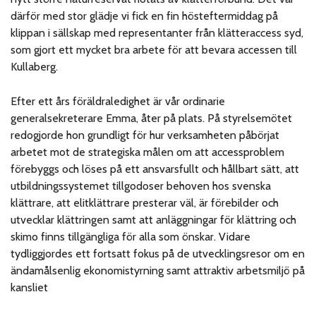
därför med stor glädje vi fick en fin hösteftermiddag på
klippan i sällskap med representanter från klätteraccess syd,
som gjort ett mycket bra arbete för att bevara accessen till
Kullaberg.
Efter ett års föräldraledighet är vår ordinarie
generalsekreterare Emma, åter på plats. På styrelsemötet
redogjorde hon grundligt för hur verksamheten påbörjat
arbetet mot de strategiska målen om att accessproblem
förebyggs och löses på ett ansvarsfullt och hållbart sätt, att
utbildningssystemet tillgodoser behoven hos svenska
klättrare, att elitklättrare presterar väl, är förebilder och
utvecklar klättringen samt att anläggningar för klättring och
skimo finns tillgängliga för alla som önskar. Vidare
tydliggjordes ett fortsatt fokus på de utvecklingsresor om en
ändamålsenlig ekonomistyrning samt attraktiv arbetsmiljö på
kansliet