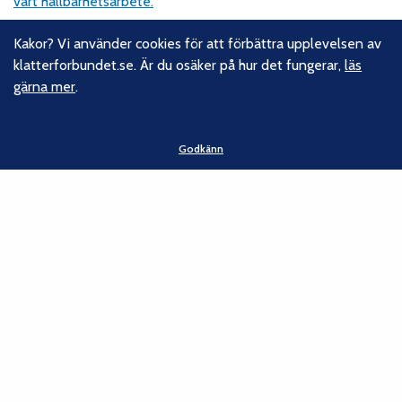
vårt hållbarhetsarbete.
Kakor? Vi använder cookies för att förbättra upplevelsen av
Följ oss
klatterforbundet.se. Är du osäker på hur det fungerar,
läs
gärna mer
.
Facebook
Instagram
Linkedin
Godkänn
Nyhetsbrev
Kontakt
Svenska Klätterförbundet
Gotlandsgatan 46
116 65 Stockholm
E-post:
kansliet@klatterforbundet.rf.se
Övriga kontaktuppgifter