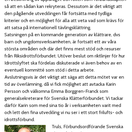
så att en sådan kan rekryteras. Dessutom är det viktigt att
den pågående utvecklingen får fortsätta med tydliga
kriterier och en möjlighet för alla att veta vad som krävs för
att satsa på internationell tävlingsklättring.
Satsningen på en kommande generation av klättrare, dvs
barn och ungdomsverksamheten, är fortsatt ett av våra
största områden och där det finns mest stöd och resurser
från Riksidrottsförbundet. Utöver beslut om riktlinjer för hur
Idrottslyftet ska fördelas diskuterade vi även behov av en
eventuell kommitté som stöd i detta arbete.
Avslutningsvis är det viktigt att säga att detta mötet var en
tid av överlämning, då vi fick möjlighet att avtacka Karin
Persson och välkomna Emma Borggren-Franck som
generalsekreterare för Svenska Klätterförbundet. Vi tackar
därför Karin som med sina tio år i verksamheten varit med
och lett den fina utveckling vi nu ser i ett stort frilufts- och
idrottsförbund.
Truls, Förbundsordförande Svenska