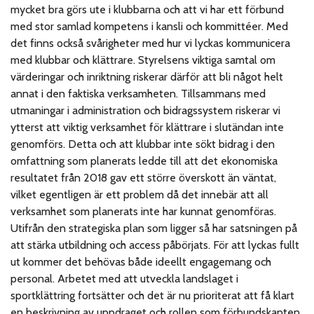
mycket bra görs ute i klubbarna och att vi har ett förbund
med stor samlad kompetens i kansli och kommittéer. Med
det finns också svårigheter med hur vi lyckas kommunicera
med klubbar och klättrare. Styrelsens viktiga samtal om
värderingar och inriktning riskerar därför att bli något helt
annat i den faktiska verksamheten. Tillsammans med
utmaningar i administration och bidragssystem riskerar vi
ytterst att viktig verksamhet för klättrare i slutändan inte
genomförs. Detta och att klubbar inte sökt bidrag i den
omfattning som planerats ledde till att det ekonomiska
resultatet från 2018 gav ett större överskott än väntat,
vilket egentligen är ett problem då det innebär att all
verksamhet som planerats inte har kunnat genomföras.
Utifrån den strategiska plan som ligger så har satsningen på
att stärka utbildning och access påbörjats. För att lyckas fullt
ut kommer det behövas både ideellt engagemang och
personal. Arbetet med att utveckla landslaget i
sportklättring fortsätter och det är nu prioriterat att få klart
en beskrivning av uppdraget och rollen som förbundskapten