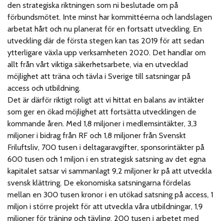
den strategiska riktningen som ni beslutade om på
förbundsmötet. Inte minst har kommittéerna och landslagen
arbetat hårt och nu planerat för en fortsatt utveckling. En
utveckling där de första stegen kan tas 2019 för att sedan
ytterligare växla upp verksamheten 2020. Det handlar om
allt från vårt viktiga säkerhetsarbete, via en utvecklad
möjlighet att träna och tävla i Sverige till satsningar på
access och utbildning.
Det är därför riktigt roligt att vi hittat en balans av intäkter
som ger en ökad möjlighet att fortsätta utvecklingen de
kommande åren. Med 1,8 miljoner i medlemsintäkter, 3,3
miljoner i bidrag från RF och 1,8 miljoner från Svenskt
Friluftsliv, 700 tusen i deltagaravgifter, sponsorintäkter på
600 tusen och 1 miljon i en strategisk satsning av det egna
kapitalet satsar vi sammanlagt 9,2 miljoner kr på att utveckla
svensk klättring. De ekonomiska satsningarna fördelas
mellan en 300 tusen kronor i en utökad satsning på access, 1
miljon i större projekt för att utveckla våra utbildningar, 1,9
miljoner för träning och tävling, 200 tusen i arbetet med