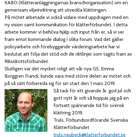
KABO (Klätteranläggningarnas branschorganisation) om en
gemensam viljeinriktning att utveckla klättringen.
På mötet arbetade vi också vidare med uppdragen med en
ny vision samt kommunikation för klätterförbundet. I detta
arbete kommer vi behöva hjälp och input från er, så vi ser
fram emot kommande dialog i olika forum. Vad det gäller
policyarbete och förebyggande värderingsarbete har vi
beslutat att följa det stöd och de riktlinjer som tagits fram av
Riksidrottsförbundet.
Slutligen var det mycket roligt att vår nya GS, Emma
Borggren Franck, kunde vara med större delen av mötet och
på så sätt förbereda sig för sin start den 1 mars 2019.
Så tack för ett givande år, god jul och
gott nytt år och så hoppas jag på en
fortsatt spännande tid för svensk
klättring 2019.
Truls, Förbundsordförande Svenska
Klätterförbundet
truls.neubeck@klatterforbundet.se