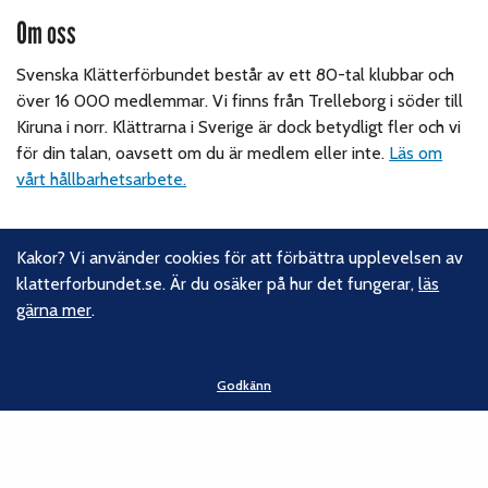
Om oss
Svenska Klätterförbundet består av ett 80-tal klubbar och
över 16 000 medlemmar. Vi finns från Trelleborg i söder till
Kiruna i norr. Klättrarna i Sverige är dock betydligt fler och vi
för din talan, oavsett om du är medlem eller inte.
Läs om
vårt hållbarhetsarbete.
Följ oss
Kakor? Vi använder cookies för att förbättra upplevelsen av
klatterforbundet.se. Är du osäker på hur det fungerar,
läs
Facebook
gärna mer
.
Instagram
Linkedin
Nyhetsbrev
Godkänn
Kontakt
Svenska Klätterförbundet