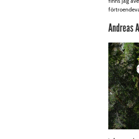
finns jag äve
förtroendeva
Andreas A