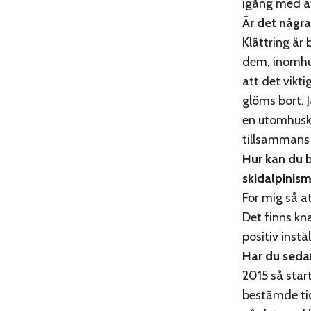
igång med at
Är det några
Klättring är
dem, inomhus
att det vikti
glöms bort. J
en utomhuskl
tillsammans 
Hur kan du bi
skidalpinis
För mig så at
Det finns k
positiv instä
Har du sedan
2015 så star
bestämde tidi