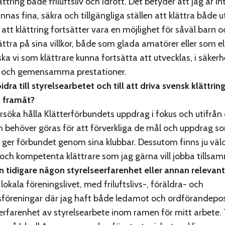
ättring både friluftsliv och idrott. Det betyder att jag är i
innas fina, säkra och tillgängliga ställen att klättra både u
å att klättring fortsätter vara en möjlighet för såväl barn
ttra på sina villkor, både som glada amatörer eller som el
ska vi som klättrare kunna fortsätta att utvecklas, i säkerh
ik och gemensamma prestationer.
dra till styrelsearbetet och till att driva svensk klättrin
m framåt?
försöka hålla Klätterförbundets uppdrag i fokus och utifrån
behöver göras för att förverkliga de mål och uppdrag s
re ger förbundet genom sina klubbar. Dessutom finns ju vä
ch kompetenta klättrare som jag gärna vill jobba tills
 tidigare någon styrelseerfarenhet eller annan relevan
okala föreningslivet, med friluftslivs-, föräldra- och
föreningar där jag haft både ledamot och ordförandepost
s erfarenhet av styrelsearbete inom ramen för mitt arbete. 