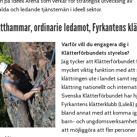
n på Ideell Arena som verkar för strategisk utveckling av
lda och ledande tjänstemän i ideell sektor.
tthammar, ordinarie ledamot, Fyrkantens klä
Varför vill du engagera dig i
Klätterförbundets styrelse?
Jag tycker att Klätterförbundet f
mycket viktig funktion med att
klättringen ute i landet samt r
klättring nationellt och internati
Svenska Klätterförbundet har hj
Fyrkantens klätterklubb (Luleå) p
bland annat med att komma i
barn- och ungdomsverksamhe
att möjliggöra att fler person