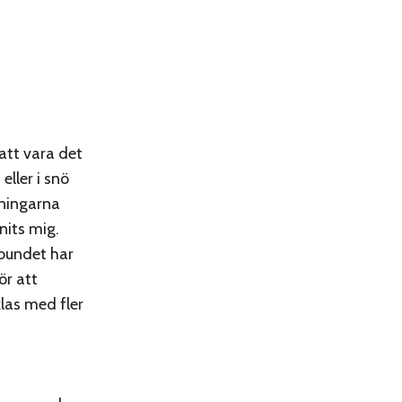
att vara det
eller i snö
aningarna
nits mig.
rbundet har
för att
klas med fler