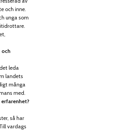
ntresserad av
te och inne.
 och unga som
itidrottare.
et,
g och
 det leda
om landets
ldigt många
ammans med.
t erfarenhet?
er, så har
Till vardags