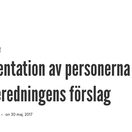
T
entation av personerna 
eredningens förslag
on 30 maj, 2017