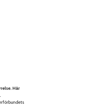
relse. Här
.
terförbundets