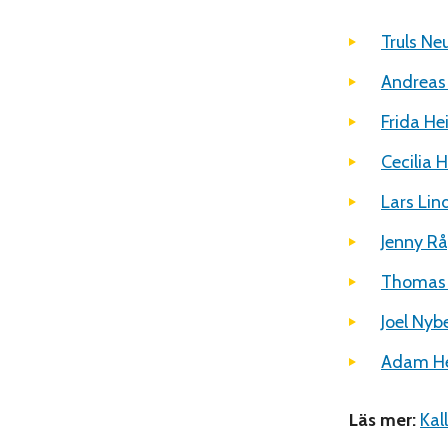
Truls Ne
Andreas
Frida He
Cecilia 
Lars Lin
Jenny Rå
Thomas 
Joel Nyb
Adam He
Läs mer:
Kal