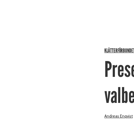
KLÄTTERFÖRBUNDE
Pres
valb
Andreas Enqvist