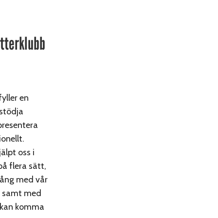
tterklubb
yller en
 stödja
epresentera
onellt.
älpt oss i
å flera sätt,
gång med vår
t samt med
er kan komma