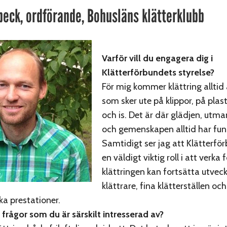
beck, ordförande, Bohusläns klätterklubb
Varför vill du engagera dig i
Klätterförbundets styrelse?
För mig kommer klättring alltid 
som sker ute på klippor, på plast 
och is. Det är där glädjen, utm
och gemenskapen alltid har fun
Samtidigt ser jag att Klätterfö
en väldigt viktig roll i att verka 
klättringen kan fortsätta utvec
klättrare, fina klätterställen och
a prestationer.
 frågor som du är särskilt intresserad av?