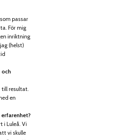
n som passar
ta. För mig
gen inriktning
jag (helst)
tid
g och
ill resultat.
 med en
t erfarenhet?
 i Luleå. Vi
tt vi skulle