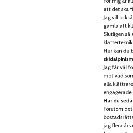
För mig är kl
att det ska f
Jag vill ocks
gamla att klä
Slutligen så 
klättertekn
Hur kan du bi
skidalpinis
Jag får väl 
mot vad som 
alla klättra
engagerade o
Har du sedan
Förutom det l
bostadsrätts
jag flera år