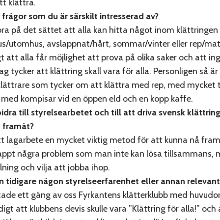
t klättra.
 frågor som du är särskilt intresserad av?
 bra på det sättet att alla kan hitta något inom klättringe
/utomhus, avslappnat/hårt, sommar/vinter eller rep/mat
gt att alla får möjlighet att prova på olika saker och att in
ag tycker att klättring skall vara för alla. Personligen så är 
ättrare som tycker om att klättra med rep, med mycket 
med kompisar vid en öppen eld och en kopp kaffe.
dra till styrelsearbetet och till att driva svensk klättrin
m framåt?
t lagarbete en mycket viktig metod för att kunna nå fram t
nappt några problem som man inte kan lösa tillsammans,
llning och vilja att jobba ihop.
 tidigare någon styrelseerfarenhet eller annan relevan
tade ett gäng av oss Fyrkantens klätterklubb med huvudort
gt att klubbens devis skulle vara ”Klättring för alla!” och a