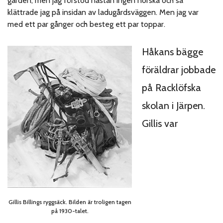
gården, men jag förstod nästan ingen norska och så
klättrade jag på insidan av ladugårdsväggen. Men jag var
med ett par gånger och besteg ett par toppar.
Håkans bägge
föräldrar jobbade
på Racklöfska
skolan i Järpen.
Gillis var
Gillis Billings ryggsäck. Bilden är troligen tagen
på 1930-talet.