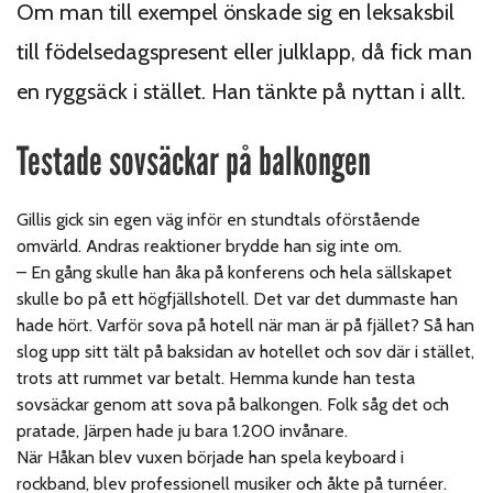
Om man till exempel önskade sig en leksaksbil
till födelsedagspresent eller julklapp, då fick man
en ryggsäck i stället. Han tänkte på nyttan i allt.
Testade sovsäckar på balkongen
Gillis gick sin egen väg inför en stundtals oförstående
omvärld. Andras reaktioner brydde han sig inte om.
– En gång skulle han åka på konferens och hela sällskapet
skulle bo på ett högfjällshotell. Det var det dummaste han
hade hört. Varför sova på hotell när man är på fjället? Så han
slog upp sitt tält på baksidan av hotellet och sov där i stället,
trots att rummet var betalt. Hemma kunde han testa
sovsäckar genom att sova på balkongen. Folk såg det och
pratade, Järpen hade ju bara 1.200 invånare.
När Håkan blev vuxen började han spela keyboard i
rockband, blev professionell musiker och åkte på turnéer.